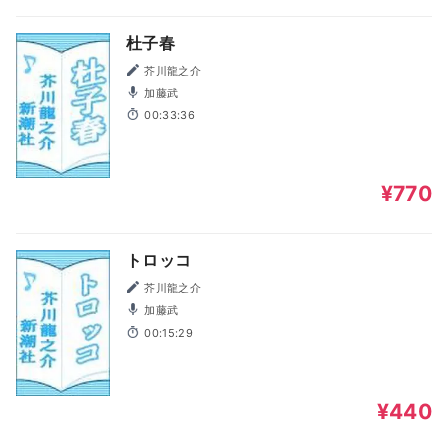
杜子春
芥川龍之介
加藤武
00:33:36
¥770
トロッコ
芥川龍之介
加藤武
00:15:29
¥440