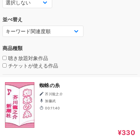
並べ替え
商品種類
聴き放題対象作品
チケットが使える作品
蜘蛛の糸
芥川龍之介
加藤武
00:11:40
¥330