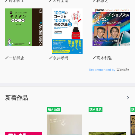
鈴木俊士
岩村圭南
林忠之
一杉武史
永井孝尚
高木利弘
Recommended by
新着作品
聴き放題
聴き放題
聴