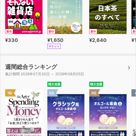
新作
新作
新作
新
¥330
¥1,650
¥2,640
¥
チケット
週間総合ランキング
集計期間 2026年07月30日 ～ 2026年08月05日
聴き放題
聴き放題
1位
2位
3位