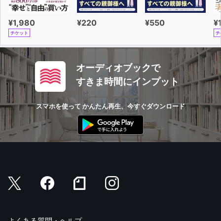
¥1,980
¥220
¥550
¥
チケット
チ
オーディオブックで
すきま時間にインプット
スマホを使って かんたん再生、今すぐダウンロード
よくある質問・ヘルプ