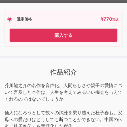
Player
¥
770
通常価格
税込
購入する
作品紹介
芥川龍之介の名作を音声化。人間らしさや親子の愛情につ
いて言及した本作は、人生を考えてみるいい機会を与えて
くれるのではないでしょうか。
仙人になろうとして数々の試練を乗り越えた杜子春も、父
母への愛だけはどうしても断つことができない。中国の伝
奇「杜子春伝」を童話化した傑作。