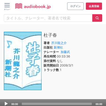
ログイン
会員登録
杜子春
著者
芥川龍之介
出版社
新潮社
ナレーター
加藤武
再生時間
00:33:36
添付資料
なし
販売開始日
2009/3/1
トラック数
1
Audio
00:00
00:00