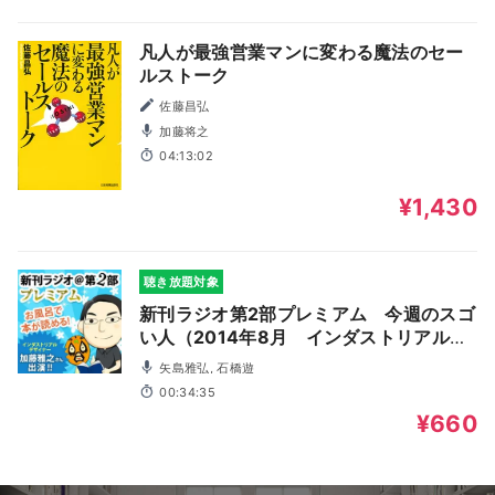
凡人が最強営業マンに変わる魔法のセー
ルストーク
佐藤昌弘
加藤将之
04:13:02
¥1,430
聴き放題対象
新刊ラジオ第2部プレミアム 今週のスゴ
い人（2014年8月 インダストリアルデ
ザイナー加藤雅之さん）
矢島雅弘, 石橋遊
00:34:35
¥660