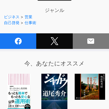
そこで筆者はまず、これまで誰もが目を向けなかった「な
ぜ従来のセールスノウハウでは上達できないのか」という
ジャンル
問いを投げかける。
ビジネス
>
営業
自己啓発
>
仕事術
「お客が欲しいといういうものを、売ってはいけない」と
いう一見突飛なアドバイスから始まる本書は、達人のモノ
マネをするのではなく、誰もができる4つのコツの実践を
説く。
つまり本書は、達人の凡人離れした手法を紹介するのでは
ない。誰もが実践可能で、かつ確実な効果をあげられる手
法を説明するものなのである。
今、あなたにオススメ
凡人でも最強営業マンになれるといえる理由は、まさにこ
こにある。
他の人には秘密にしておきたい。だれもがそう思わずには
いられない本書を読めば、あなたにも最強のセールスパー
ソンとなれる道が開けてくる。