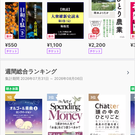
新作
新作
新作
新
¥550
¥1,100
¥2,200
¥
チケット
チケット
チケット
週間総合ランキング
集計期間 2026年07月31日 ～ 2026年08月06日
聴き放題
聴
1位
2位
3位