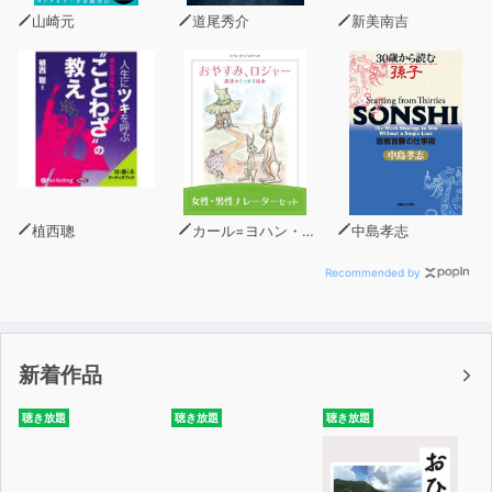
山崎元
道尾秀介
新美南吉
植西聰
カール=ヨハン・エリーン
中島孝志
Recommended by
新着作品
聴き放題
聴き放題
聴き放題