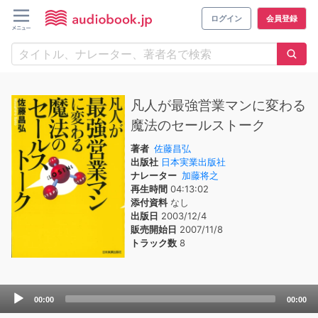
ログイン
会員登録
凡人が最強営業マンに変わる
魔法のセールストーク
著者
佐藤昌弘
出版社
日本実業出版社
ナレーター
加藤将之
再生時間
04:13:02
添付資料
なし
出版日
2003/12/4
販売開始日
2007/11/8
トラック数
8
Audio
00:00
00:00
Player