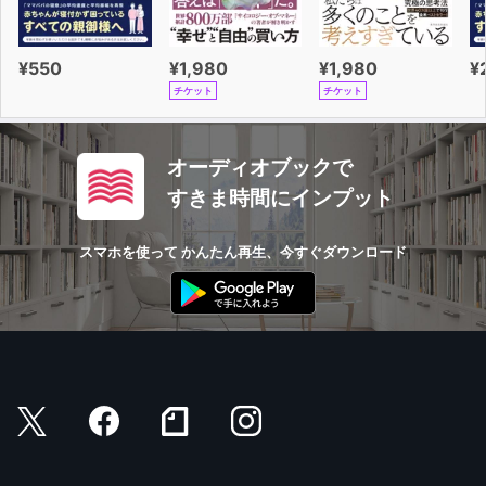
¥550
¥1,980
¥1,980
¥
チケット
チケット
オーディオブックで
すきま時間にインプット
スマホを使って かんたん再生、今すぐダウンロード