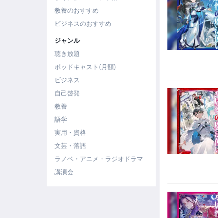
教養のおすすめ
ビジネスのおすすめ
ジャンル
聴き放題
ポッドキャスト(月額)
ビジネス
自己啓発
教養
語学
実用・資格
文芸・落語
ラノベ・アニメ・ラジオドラマ
講演会