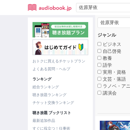
ジャンル
ビジネス
自己啓発
教養
おトクに買えるチケットプラン
語学
よくある質問・ヘルプ
実用・資格
文芸・落語
ランキング
ラノベ・アニ
総合ランキング
講演会
聴き放題ランキング
チケット交換ランキング
聴き放題 ブックリスト
最新追加作品
すぐに役立つ！仕事術