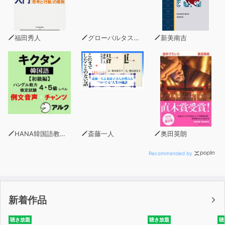
© 2021 Tadashi Kubou ℗ TO Books.
福田秀人
グローバルタスクフォース(著)
新美南吉
HANA韓国語教育研究会
斎藤一人
奥田英朗
Recommended by
新着作品
聴き放題
聴き放題
聴