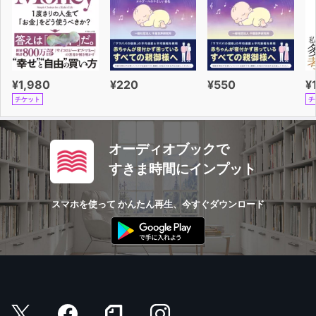
¥1,980
¥220
¥550
¥
チケット
チ
オーディオブックで
すきま時間にインプット
スマホを使って かんたん再生、今すぐダウンロード