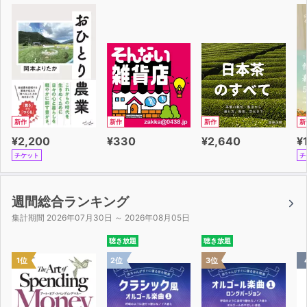
新作
新作
新作
新
¥2,200
¥330
¥2,640
¥
チケット
チ
週間総合ランキング
集計期間 2026年07月30日 ～ 2026年08月05日
聴き放題
聴き放題
1位
2位
3位