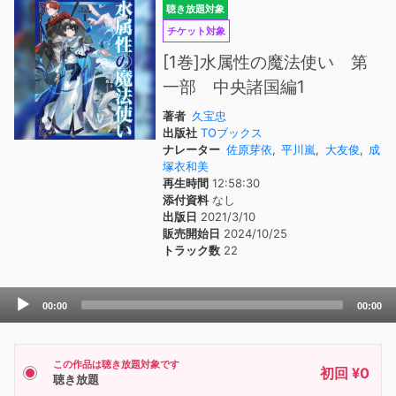
聴き放題対象
チケット対象
[1巻]水属性の魔法使い 第
一部 中央諸国編1
著者
久宝忠
出版社
TOブックス
ナレーター
佐原芽依
,
平川嵐
,
大友俊
,
成
塚衣和美
再生時間
12:58:30
添付資料
なし
出版日
2021/3/10
販売開始日
2024/10/25
トラック数
22
Audio
00:00
00:00
Player
この作品は聴き放題対象です
初回 ¥0
聴き放題