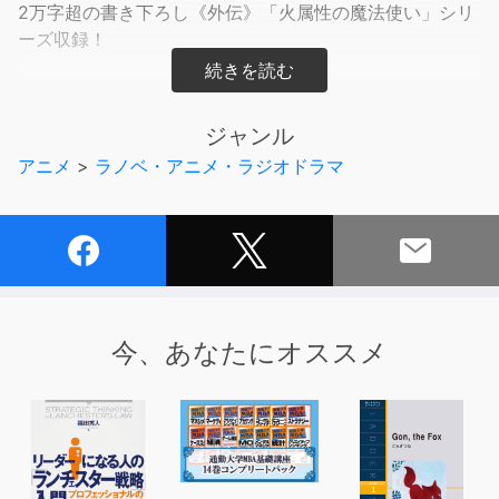
2万字超の書き下ろし《外伝》「火属性の魔法使い」シリ
ーズ収録！
【あらすじ】
ジャンル
「＜水よ来たれ！＞」異世界に転生した青年・涼は初めて
アニメ
>
ラノベ・アニメ・ラジオドラマ
の魔法を唱える。コップ一杯の水で始まるスローライフー
ーそれは常に死と隣り合わせの戦闘が起きる日常だっ
た！？
おまけに隔絶されたロンド亜大陸で人間は彼一人。成り行
き任せの生活に不都合はないものの、首なし騎士との剣
戟、アサシンホークの襲撃、ドラゴンとの邂逅と慌ただし
い。持ち前の呑気さか、隠しスキル「不老」のおかげか、
今、あなたにオススメ
気づけば二十年、いつしか人類最高峰の魔法使いに到達！
やがて、天才剣士アベルとの出会いが涼を歴史の表舞台へ
と引き上げていくのだった……。"考えても無駄なことなら
考えない"――マイペースすぎる最強水魔法使いの気まま
な冒険譚、開幕！