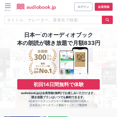
ログイン
会員登録
※
日本一
のオーディオブック
本の朗読が聴き放題で月額833円
初回14日間無料で体験
audiobook.jpは会員登録(無料)でお楽しみいただけます。
聴き放題プランはいつでも解約できます。
※日本マーケティングリサーチ機構2023年11月調べ
日本語オーディオブック書籍ラインナップ数調査