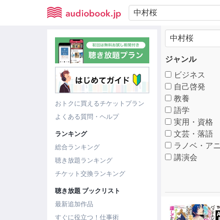
ジャンル
ビジネス
自己啓発
教養
おトクに買えるチケットプラン
語学
よくある質問・ヘルプ
実用・資格
文芸・落語
ランキング
ラノベ・アニ
総合ランキング
講演会
聴き放題ランキング
チケット交換ランキング
聴き放題 ブックリスト
最新追加作品
すぐに役立つ！仕事術