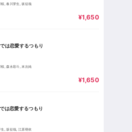
村桜, 春川芽生, 坂征哉
¥1,650
世では恋愛するつもり
村桜, 森永彩斗, 末次純
¥1,650
世では恋愛するつもり
芽生, 坂征哉, 江原萌依