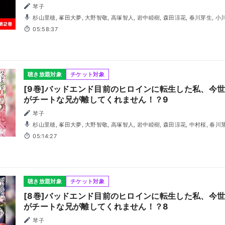
琴子
杉山里穂, 峯田大夢, 大野智敬, 高塚智人, 岩中睦樹, 森田涼花, 春川芽生, 小
05:58:37
聴き放題対象
チケット対象
[9巻]バッドエンド目前のヒロインに転生した私、今
がチートな兄が離してくれません！？9
琴子
杉山里穂, 峯田大夢, 大野智敬, 高塚智人, 岩中睦樹, 森田涼花, 中村桜, 春川
05:14:27
聴き放題対象
チケット対象
[8巻]バッドエンド目前のヒロインに転生した私、今
がチートな兄が離してくれません！？8
琴子