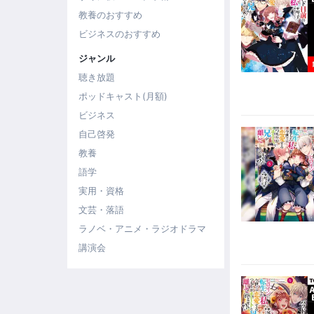
教養のおすすめ
ビジネスのおすすめ
ジャンル
聴き放題
ポッドキャスト(月額)
ビジネス
自己啓発
教養
語学
実用・資格
文芸・落語
ラノベ・アニメ・ラジオドラマ
講演会