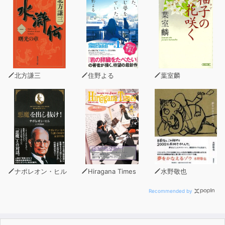
皆の困惑、初めて知る自分に対する想い、本物のレーネと
彼らの交流。
皆の優しさに感動が止まらない、そんななか──
「私と鈴音ちゃんは、入れ替わっているんです」
本物のレーネが明かす衝撃の真実を知ったユリウスは？
強メンタル令嬢が逆境を跳ね返す、愛され魔法学園ファン
北方謙三
住野よる
葉室麟
タジー第９弾！
（C） 2025 Kotoko （P） TO Books.
ナポレオン・ヒル
Hiragana Times
水野敬也
Recommended by