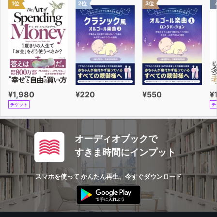
1位
2位
3位
¥1,980
¥220
¥550
¥
チケット
チ
オーディオブックで
すきま時間にインプット
スマホを使って かんたん再生、今すぐダウンロード