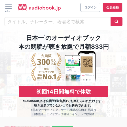
ログイン
会員登録
※
日本一
のオーディオブック
本の朗読が聴き放題で月額833円
初回14日間無料で体験
audiobook.jpは会員登録(無料)でお楽しみいただけます。
聴き放題プランはいつでも解約できます。
※日本マーケティングリサーチ機構2023年11月調べ
日本語オーディオブック書籍ラインナップ数調査