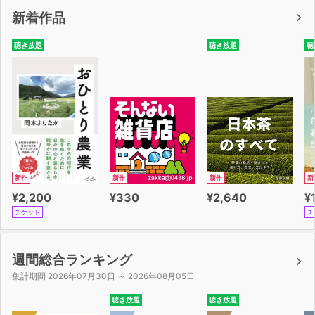
新着作品
聴き放題
聴き放題
聴
新作
新作
新作
新
¥2,200
¥330
¥2,640
¥
チケット
チ
週間総合ランキング
集計期間 2026年07月30日 ～ 2026年08月05日
聴き放題
聴き放題