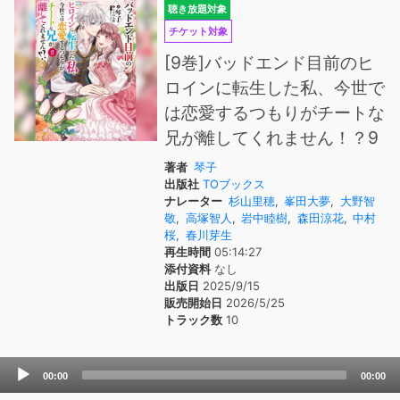
聴き放題対象
チケット対象
[9巻]バッドエンド目前のヒ
ロインに転生した私、今世で
は恋愛するつもりがチートな
兄が離してくれません！？9
著者
琴子
出版社
TOブックス
ナレーター
杉山里穂
,
峯田大夢
,
大野智
敬
,
高塚智人
,
岩中睦樹
,
森田涼花
,
中村
桜
,
春川芽生
再生時間
05:14:27
添付資料
なし
出版日
2025/9/15
販売開始日
2026/5/25
トラック数
10
Audio
00:00
00:00
Player