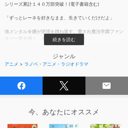
シリーズ累計１４０万部突破！(電子書籍含む)
「ずっとレーネを好きなまま、生きていくだけだよ」
強メンタル令嬢が逆境を跳ね返す、愛され魔法学園ファン
タジー第９弾！ オーディオブック化！
【あらすじ】
ジャンル
アニメ
>
ラノベ・アニメ・ラジオドラマ
「ロミオとジュリエット」の演劇をするため、レーネは猛
練習に励んでいた、のに。
ジェニーに薬を飲まされ、元の世界で鈴音の身体に戻って
いた。
学園祭直前だしユリウスやお友達を困らせたくない、誰か
助けて！ と願うと。
あの時の約束を果たすため、メレディスがゲーム世界に戻
今、あなたにオススメ
してくれることに！
さらには何故か彼の準備を待つ間、心配なゲーム世界の様
子を遠隔で見せてくれる好待遇で……。