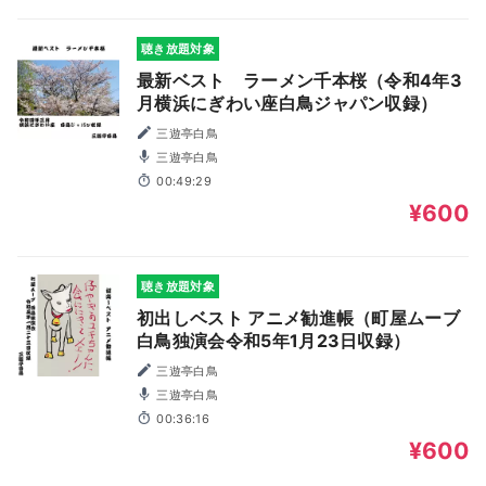
聴き放題対象
最新ベスト ラーメン千本桜（令和4年3
月横浜にぎわい座白鳥ジャパン収録）
三遊亭白鳥
三遊亭白鳥
00:49:29
¥600
聴き放題対象
初出しベスト アニメ勧進帳（町屋ムーブ
白鳥独演会令和5年1月23日収録）
三遊亭白鳥
三遊亭白鳥
00:36:16
¥600