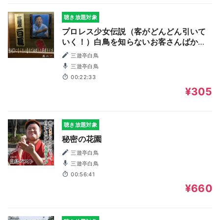
聴き放題対象
プロレス少女伝説（客がどんどん引いて
いく！）白鳥を知らないお客さんばかり
のアウエー浅草演芸ホール夜トリ2012
三遊亭白鳥
三遊亭白鳥
00:22:33
¥305
聴き放題対象
秘密の花園
三遊亭白鳥
三遊亭白鳥
00:56:41
¥660