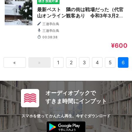
聴き放題対象
最新ベスト 隣の街は戦場だった（代官
山オンライン観客あり 令和3年3月2日
収録）
三遊亭白鳥
三遊亭白鳥
00:38:38
¥600
«
»
1
2
3
4
5
6
オーディオブックで
すきま時間にインプット
スマホを使って かんたん再生、今すぐダウンロード