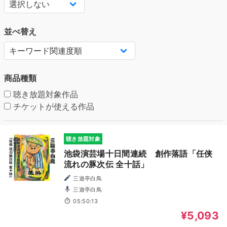
並べ替え
商品種類
聴き放題対象作品
チケットが使える作品
聴き放題対象
池袋演芸場十日間連続 創作落語「任侠
流れの豚次伝 全十話」
三遊亭白鳥
三遊亭白鳥
05:50:13
¥5,093