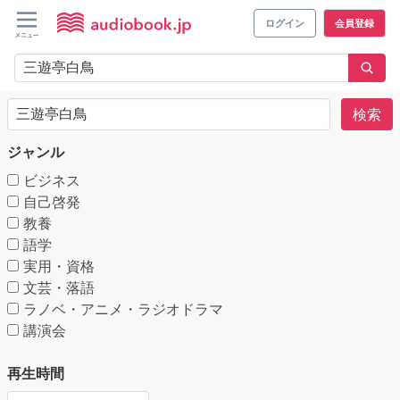
ログイン
会員登録
検索
ジャンル
ビジネス
自己啓発
教養
語学
実用・資格
文芸・落語
ラノベ・アニメ・ラジオドラマ
講演会
再生時間