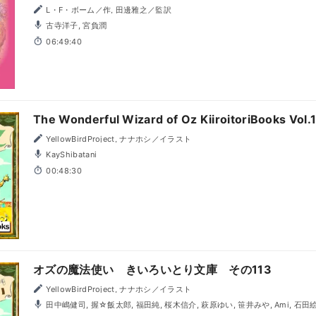
L・F・ボーム／作, 田邊雅之／監訳
古寺洋子, 宮負潤
06:49:40
The Wonderful Wizard of Oz KiiroitoriBooks Vol.
YellowBirdProject, ナナホシ／イラスト
KayShibatani
00:48:30
オズの魔法使い きいろいとり文庫 その113
YellowBirdProject, ナナホシ／イラスト
田中嶋健司, 握☆飯太郎, 福田純, 桜木信介, 萩原ゆい, 笹井みや, Ami, 石田