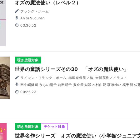
オズの魔法使い（レベル２）
フランク・ボーム
Anita Sugunan
03:30:52
聴き放題対象
世界の童話シリーズその30 「オズの魔法使い」
ライマン・フランク・ボーム, 赤塚奈保美／編, 米川英樹／イラスト
田中嶋健司 うちの陽子 前田靖子 握☆飯太郎 木村由妃 萩原ゆい 橘千智 佐
00:26:23
聴き放題対象
チケット対象
世界名作シリーズ オズの魔法使い（小学館ジュニア