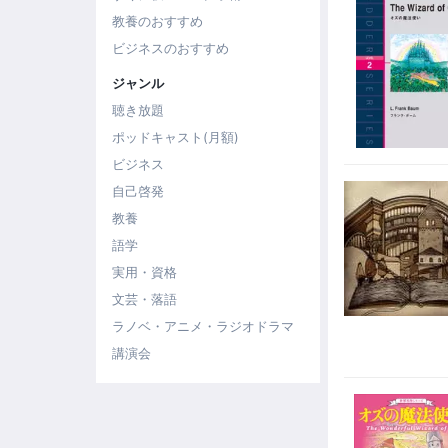
教養のおすすめ
ビジネスのおすすめ
ジャンル
聴き放題
ポッドキャスト(月額)
ビジネス
自己啓発
教養
語学
実用・資格
文芸・落語
ラノベ・アニメ・ラジオドラマ
講演会