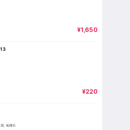
¥1,650
113
¥220
絵梨, 柘榴石