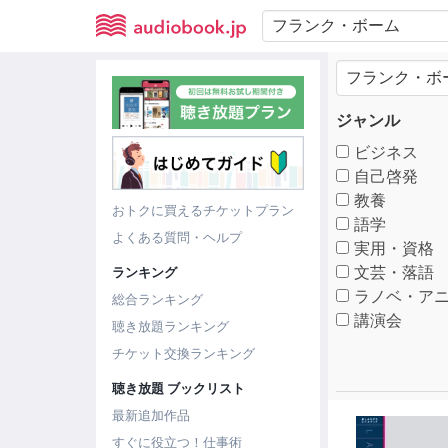
ジャンル
ビジネス
自己啓発
教養
おトクに買えるチケットプラン
語学
よくある質問・ヘルプ
実用・資格
文芸・落語
ランキング
ラノベ・アニ
総合ランキング
講演会
聴き放題ランキング
チケット交換ランキング
聴き放題 ブックリスト
最新追加作品
すぐに役立つ！仕事術