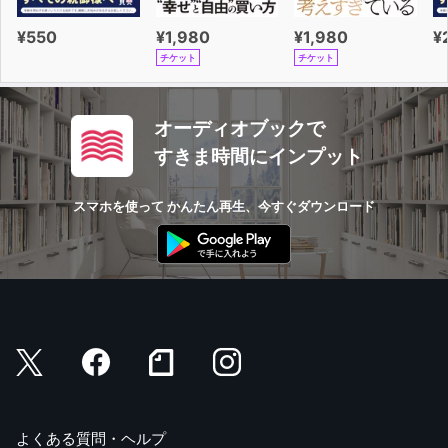
¥550
¥1,980
¥1,980
¥
チケット
チケット
オーディオブックで
すきま時間にインプット
スマホを使って かんたん再生、今すぐダウンロード
よくある質問・ヘルプ