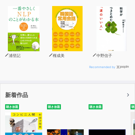
浦登記
権成美
中野信子
Recommended by
新着作品
聴き放題
聴き放題
聴き放題
聴