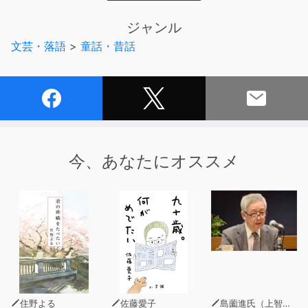
BGMなし版もセットで収録されています。別売りのイラ
スト付き電子書籍に対応。合わせてご購入いただければ、
ジャンル
言語学習用にも最適です。
文芸・落語
>
童話・昔話
公式サイト
http://yellow-bird.info
今、あなたにオススメ
住野よる
佐藤愛子
島薗進氏（上智大学グリーフケア研究所長）