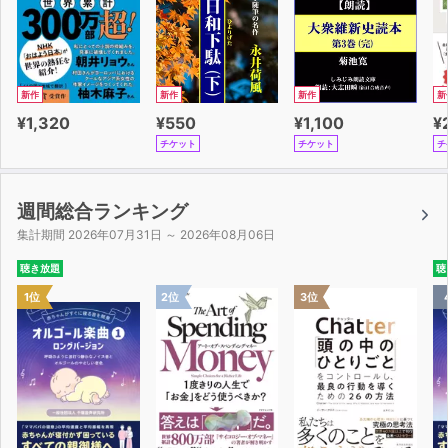
新作
新作
新作
新
¥1,320
¥550
¥1,100
¥
チケット
チケット
チ
週間総合ランキング
集計期間 2026年07月31日 ～ 2026年08月06日
聴き放題
聴
1位
2位
3位