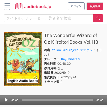
ログイン
会員登録
The Wonderful Wizard of
Oz KiiroitoriBooks Vol.113
著者
YellowBirdProject
,
ナナホシ
／イラ
スト
ナレーター
KayShibatani
再生時間
00:48:30
添付資料
なし
出版日
2022/5/10
販売開始日
2022/5/24
トラック数
2
Audio
00:00
00:00
Player