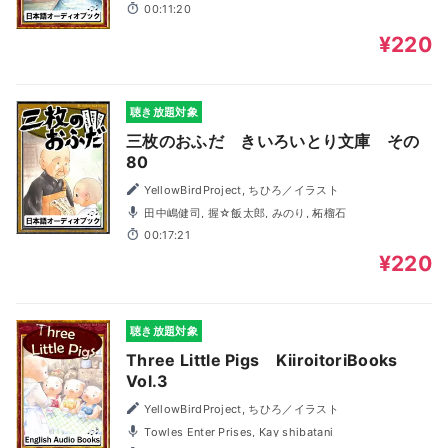
り, 石田絵梨
00:11:20
¥220
聴き放題対象
三枚のおふだ きいろいとり文庫 その
80
YellowBirdProject, ちひろ／イラスト
田中嶋健司, 握☆飯太郎, みのり, 柘榴石
00:17:21
¥220
聴き放題対象
Three Little Pigs KiiroitoriBooks
Vol.3
YellowBirdProject, ちひろ／イラスト
Towles Enter Prises, Kay shibatani