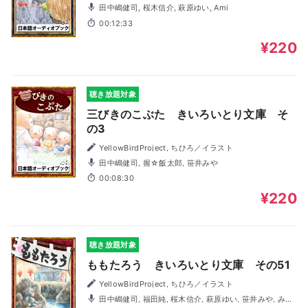
田中嶋健司, 桜木信介, 萩原ゆい, Ami
00:12:33
¥220
聴き放題対象
三びきのこぶた きいろいとり文庫 そ
の3
YellowBirdProject, ちひろ／イラスト
田中嶋健司, 握☆飯太郎, 笹井みや
00:08:30
¥220
聴き放題対象
ももたろう きいろいとり文庫 その51
YellowBirdProject, ちひろ／イラスト
田中嶋健司, 福田純, 桜木信介, 萩原ゆい, 笹井みや, みの