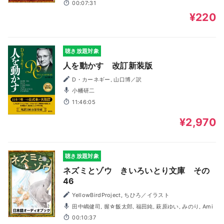
00:07:31
¥220
聴き放題対象
人を動かす 改訂新装版
D・カーネギー, 山口博／訳
小幡研二
11:46:05
¥2,970
聴き放題対象
ネズミとゾウ きいろいとり文庫 その
46
YellowBirdProject, ちひろ／イラスト
田中嶋健司, 握☆飯太郎, 福田純, 萩原ゆい, みのり, Ami
00:10:37