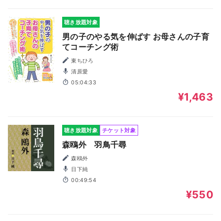
聴き放題対象
男の子のやる気を伸ばす お母さんの子育
てコーチング術
東ちひろ
清原愛
05:04:33
¥1,463
聴き放題対象
チケット対象
森鴎外 羽鳥千尋
森鴎外
日下純
00:49:54
¥550