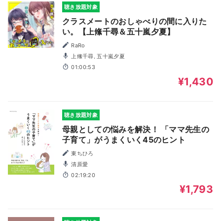
聴き放題対象
クラスメートのおしゃべりの間に入りた
い。【上絛千尋＆五十嵐夕夏】
RaRo
上絛千尋, 五十嵐夕夏
01:00:53
¥1,430
聴き放題対象
母親としての悩みを解決！ 「ママ先生の
子育て」がうまくいく45のヒント
東ちひろ
清原愛
02:19:20
¥1,793