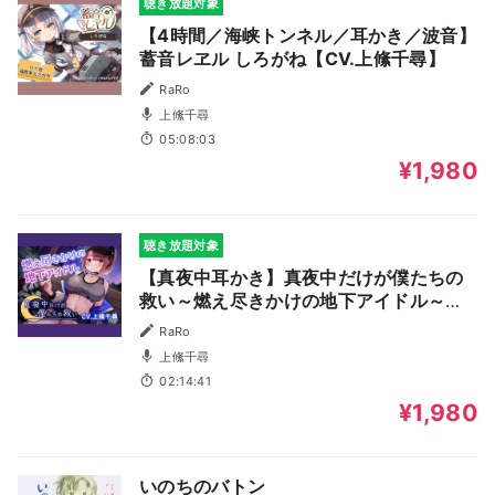
聴き放題対象
【4時間／海峡トンネル／耳かき／波音】
蓄音レヱル しろがね【CV.上絛千尋】
RaRo
上絛千尋
05:08:03
¥1,980
聴き放題対象
【真夜中耳かき】真夜中だけが僕たちの
救い～燃え尽きかけの地下アイドル～
【CV.上絛千尋】
RaRo
上絛千尋
02:14:41
¥1,980
いのちのバトン