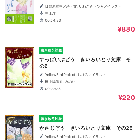
日野原重明／詩・文, いわさきちひろ／イラスト
井上澪
00:24:53
¥880
聴き放題対象
すっぱいぶどう きいろいとり文庫 そ
の6
YellowBirdProject, ちひろ／イラスト
田中嶋健司, みのり
00:07:23
¥220
聴き放題対象
かさじぞう きいろいとり文庫 その25
YellowBirdProject, ちひろ／イラスト