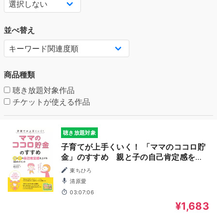
並べ替え
商品種類
聴き放題対象作品
チケットが使える作品
聴き放題対象
子育てが上手くいく！ 「ママのココロ貯
金」のすすめ 親と子の自己肯定感を上
げる33のポイント
東ちひろ
清原愛
03:07:06
¥1,683