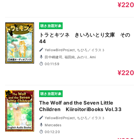
¥220
聴き放題対象
トラとキツネ きいろいとり文庫 その
44
YellowBirdProject, ちひろ／イラスト
田中嶋健司, 福田純, みのり, Ami
00:11:59
¥220
聴き放題対象
The Wolf and the Seven Little
Children KiiroitoriBooks Vol.33
YellowBirdProject, ちひろ／イラスト
Mercedes
00:12:20