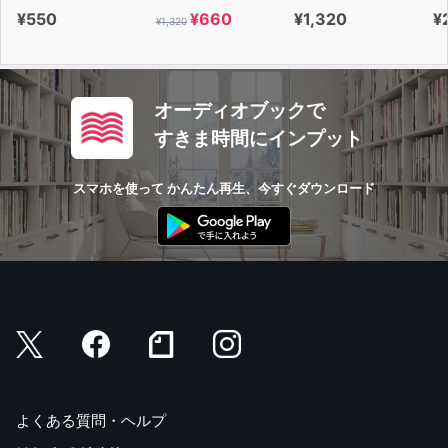
¥550
¥660
¥1,320
¥
¥1,320
オーディオブックで
すきま時間にインプット
スマホを使って かんたん再生、今すぐダウンロード
よくある質問・ヘルプ