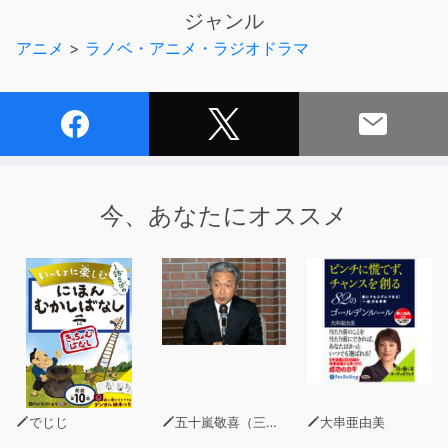
はその路線を走る列車の運転制御をサポートしている人
ジャンル
形/人形型のモジュール、“レイルロオド”たち。
アニメ
>
ラノベ・アニメ・ラジオドラマ
本洲は下關と九洲は門次港とをつなぐ交通の大動脈、關門
海峡トンネルを渡る鉄路も、貨物輸送の実需によって、か
ろうじて第三セクター形式の『關門鉄道』としての存続を
果たす。
關門海峡トンネルを渡ろうとする客車・貨車を牽引するの
は、ステンレスボディに換装された、『銀釜』と呼ばれる
今、あなたにオススメ
電気機関車たち。
その中でももっとも古株であり、けれどもコミュニケーシ
ョンが少し苦手な、EF10 23号機専用レイルロオドのし
ろがねも、「蓄音レエル」への参加を依頼される。
トンネルの両端に位置するふたつの街を訪ね歩いて、あな
たとのんびり音探しをはじめます。
でじじ
五十嵐敬喜（三菱UFJリサーチ＆コンサルティング執行役員調査本部長）
大串亜由美