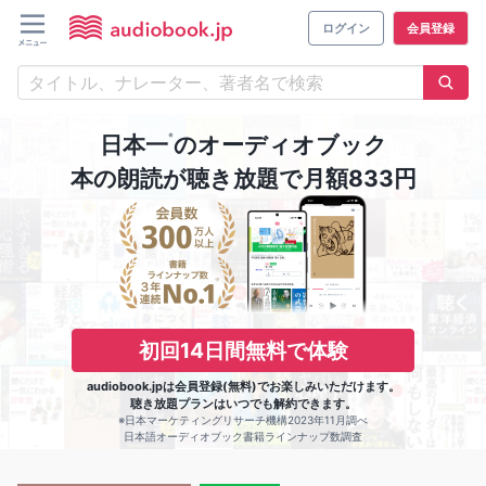
ログイン
会員登録
※
日本一
のオーディオブック
本の朗読が聴き放題で月額833円
初回14日間無料で体験
audiobook.jpは会員登録(無料)でお楽しみいただけます。
聴き放題プランはいつでも解約できます。
※日本マーケティングリサーチ機構2023年11月調べ
日本語オーディオブック書籍ラインナップ数調査