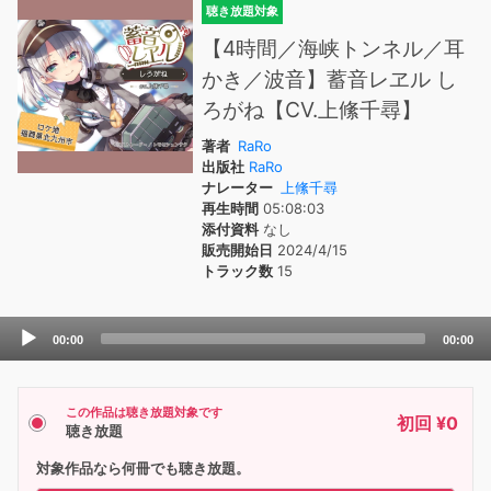
聴き放題対象
【4時間／海峡トンネル／耳
かき／波音】蓄音レヱル し
ろがね【CV.上絛千尋】
著者
RaRo
出版社
RaRo
ナレーター
上絛千尋
再生時間
05:08:03
添付資料
なし
販売開始日
2024/4/15
トラック数
15
Audio
00:00
00:00
Player
この作品は聴き放題対象です
初回 ¥0
聴き放題
対象作品なら何冊でも聴き放題。