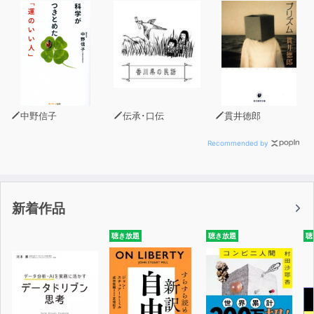
【トラックリスト】
1.「プロローグ。しろがねの自己紹介」(夜行フェリーの室
内の音/ASMR差分有)
2.「音集めの始まり。關門海峡人道」(關門海峡人道環境
音/ASMR差分有)
3.「開店前の唐穫市場」(唐穫市場環境音&デッキブラシご
中野信子
伝承･口伝
貫井徳郎
しごしASMR/ASMR差分有)
4.「關門海峡の船たち」(波音+行き交う船達の音
Recommended by
ASMR/ASMR差分有)
5.「植物園の休憩室でしろがねの右耳みみかき」(植物園
の雨音+オイル綿棒&耳かきでの耳かき/ASMR差分有)
新着作品
6.「しろがねの左耳みみかき」(植物園の雨音+オイル綿棒
&耳かきでの耳かき/ASMR差分有)
聴き放題
聴き放題
聴
7.「左耳みみかきと、寄り添いあってのうたたねと」(ウ
ィスパーでのおしゃべり+うたた寝)
8.「寝息ループ」
9.「上絛千尋さんインタビュー」