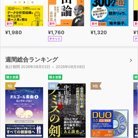
【スタッフ】
しろがね:上絛千尋
新作
新作
新作
新
イラスト:トモセシュンサク
¥1,980
¥1,760
¥1,320
¥
キャラクターデザイン:cura
チケット
チ
シナリオ:進行豹
録音調整・音響効果・編集:新井健史(HMRエンターテイン
メント)
週間総合ランキング
アシスタント:準々(HMRエンターテインメント)
集計期間 2026年08月02日 ～ 2026年08月08日
制作:レヱル・ロマネスク製作委員会
聴き放題
聴き放題
聴
収録:アストラルスタジオ
1位
2位
3位