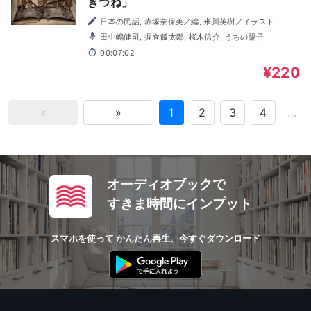
きつね」
日本の民話, 赤塚奈保美／編, 米川英樹／イラスト
田中嶋健司, 握☆飯太郎, 桜木信介, うちの陽子
00:07:02
¥220
«
»
1
2
3
4
…
オーディオブックで
すきま時間にインプット
スマホを使って かんたん再生、今すぐダウンロード