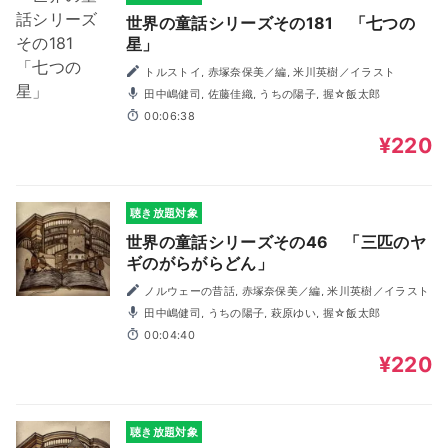
世界の童話シリーズその181 「七つの
星」
トルストイ, 赤塚奈保美／編, 米川英樹／イラスト
田中嶋健司, 佐藤佳織, うちの陽子, 握☆飯太郎
00:06:38
¥220
聴き放題対象
世界の童話シリーズその46 「三匹のヤ
ギのがらがらどん」
ノルウェーの昔話, 赤塚奈保美／編, 米川英樹／イラスト
田中嶋健司, うちの陽子, 萩原ゆい, 握☆飯太郎
00:04:40
¥220
聴き放題対象