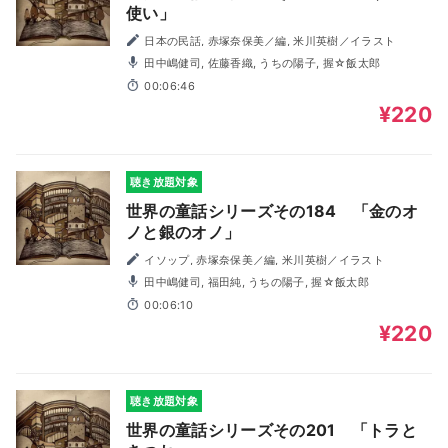
使い」
日本の民話, 赤塚奈保美／編, 米川英樹／イラスト
田中嶋健司, 佐藤香織, うちの陽子, 握☆飯太郎
00:06:46
¥220
聴き放題対象
世界の童話シリーズその184 「金のオ
ノと銀のオノ」
イソップ, 赤塚奈保美／編, 米川英樹／イラスト
田中嶋健司, 福田純, うちの陽子, 握☆飯太郎
00:06:10
¥220
聴き放題対象
世界の童話シリーズその201 「トラと