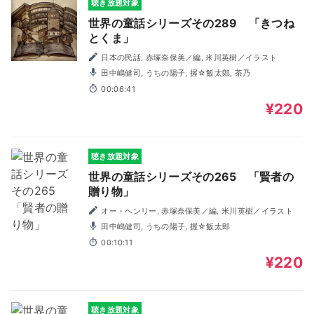
聴き放題対象
世界の童話シリーズその289 「きつね
とくま」
日本の民話, 赤塚奈保美／編, 米川英樹／イラスト
田中嶋健司, うちの陽子, 握☆飯太郎, 茶乃
00:06:41
¥220
聴き放題対象
世界の童話シリーズその265 「賢者の
贈り物」
オー・ヘンリー, 赤塚奈保美／編, 米川英樹／イラスト
田中嶋健司, うちの陽子, 握☆飯太郎
00:10:11
¥220
聴き放題対象