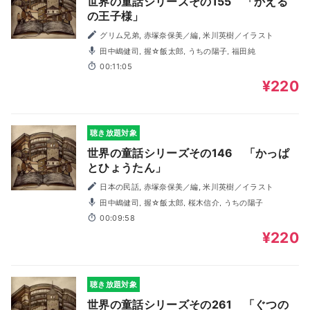
世界の童話シリーズその155 「かえる
の王子様」
グリム兄弟, 赤塚奈保美／編, 米川英樹／イラスト
田中嶋健司, 握☆飯太郎, うちの陽子, 福田純
00:11:05
¥220
聴き放題対象
世界の童話シリーズその146 「かっぱ
とひょうたん」
日本の民話, 赤塚奈保美／編, 米川英樹／イラスト
田中嶋健司, 握☆飯太郎, 桜木信介, うちの陽子
00:09:58
¥220
聴き放題対象
世界の童話シリーズその261 「ぐつの