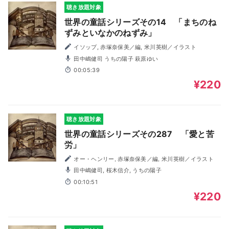
聴き放題対象
世界の童話シリーズその14 「まちのね
ずみといなかのねずみ」
イソップ, 赤塚奈保美／編, 米川英樹／イラスト
田中嶋健司 うちの陽子 萩原ゆい
00:05:39
¥220
聴き放題対象
世界の童話シリーズその287 「愛と苦
労」
オー・ヘンリー, 赤塚奈保美／編, 米川英樹／イラスト
田中嶋健司, 桜木信介, うちの陽子
00:10:51
¥220