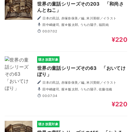
世界の童話シリーズその203 「和尚さ
んとねこ」
日本の民話, 赤塚奈保美／編, 米川英樹／イラスト
田中嶋健司, 握☆飯太郎, うちの陽子, 福田純
00:07:02
¥220
聴き放題対象
世界の童話シリーズその63 「おいてけ
ぼり」
日本の民話, 赤塚奈保美／編, 米川英樹／イラスト
田中嶋健司, 握☆飯太郎, うちの陽子, 佐藤佳織
00:07:34
¥220
聴き放題対象