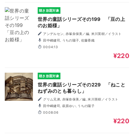
聴き放題対象
世界の童話シリーズその199 「豆の上
のお姫様」
アンデルセン, 赤塚奈保美／編, 米川英樹／イラスト
田中嶋健司, うちの陽子, 佐藤香織
00:04:13
¥220
聴き放題対象
世界の童話シリーズその229 「ねこと
ねずみのとも暮らし」
グリム兄弟, 赤塚奈保美／編, 米川英樹／イラスト
田中嶋健司, 萩原ゆい, うちの陽子
00:08:06
¥220