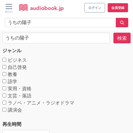
ログイン
会員登録
検索
ジャンル
ビジネス
自己啓発
教養
語学
実用・資格
文芸・落語
ラノベ・アニメ・ラジオドラマ
講演会
再生時間