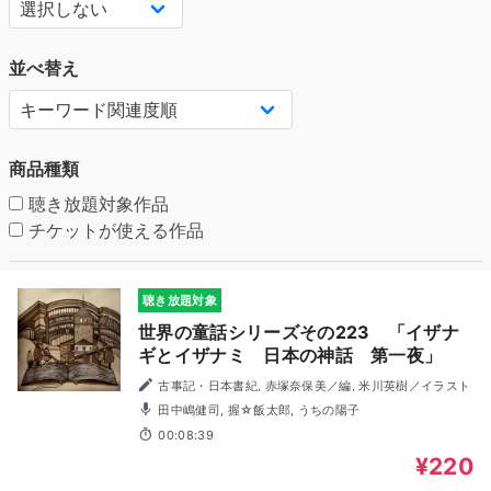
並べ替え
商品種類
聴き放題対象作品
チケットが使える作品
聴き放題対象
世界の童話シリーズその223 「イザナ
ギとイザナミ 日本の神話 第一夜」
古事記・日本書紀, 赤塚奈保美／編, 米川英樹／イラスト
田中嶋健司, 握☆飯太郎, うちの陽子
00:08:39
¥220