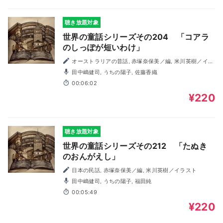
聴き放題対象
世界の童話シリーズその204 「コアラ
のしっぽが短いわけ」
オーストラリアの昔話, 赤塚奈保美／編, 米川英樹／イラ
スト
田中嶋健司, うちの陽子, 佐藤香織
00:06:02
¥220
聴き放題対象
世界の童話シリーズその212 「たぬき
のおんがえし」
日本の民話, 赤塚奈保美／編, 米川英樹／イラスト
田中嶋健司, うちの陽子, 福田純
00:05:49
¥220