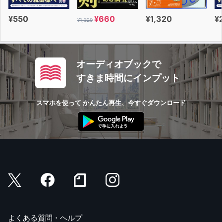
¥550
¥660
¥1,320
¥
¥1,320
オーディオブックで
すきま時間にインプット
スマホを使って かんたん再生、今すぐダウンロード
よくある質問・ヘルプ