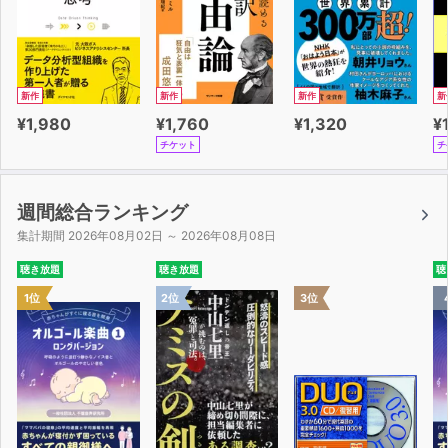
新作
新作
新作
新
¥1,980
¥1,760
¥1,320
¥
チケット
チ
週間総合ランキング
集計期間 2026年08月02日 ～ 2026年08月08日
聴き放題
聴き放題
聴
1位
2位
3位