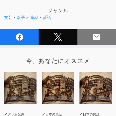
活するのに必要な様々な神様を作りました。しかし、イザ
ナミが火の神を作った時、その火を体に浴びてしまい、大
ジャンル
やけどを負ってしまいました・・』
文芸・落語
>
童話・昔話
今、あなたにオススメ
グリム兄弟
日本の民話
日本の民話