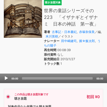
聴き放題対象
世界の童話シリーズその
223 「イザナギとイザナ
ミ 日本の神話 第一夜」
著者
古事記・日本書紀
,
赤塚奈保美
／編,
米川英樹
／イラスト
ナレーター
田中嶋健司
,
握☆飯太郎
,
う
ちの陽子
再生時間
00:08:39
添付資料
なし
販売開始日
2013/1/27
トラック数
1
Audio
00:00
00:00
Player
この作品は聴き放題対象です
初回 ¥0
聴き放題
対象作品なら何冊でも聴き放題。