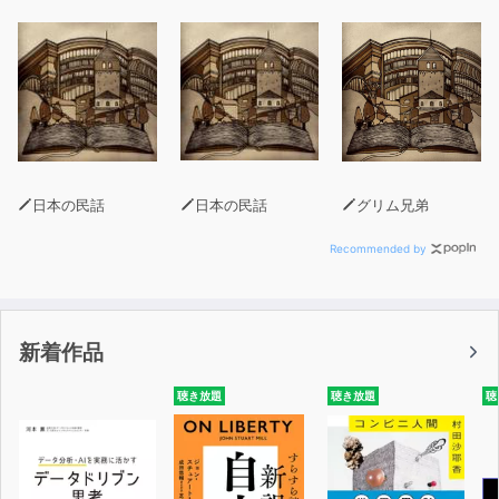
日本の民話
日本の民話
グリム兄弟
Recommended by
新着作品
聴き放題
聴き放題
聴