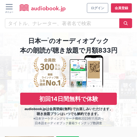
ログイン
会員登録
※
日本一
のオーディオブック
本の朗読が聴き放題で月額833円
初回14日間無料で体験
audiobook.jpは会員登録(無料)でお楽しみいただけます。
聴き放題プランはいつでも解約できます。
※日本マーケティングリサーチ機構2023年11月調べ
日本語オーディオブック書籍ラインナップ数調査