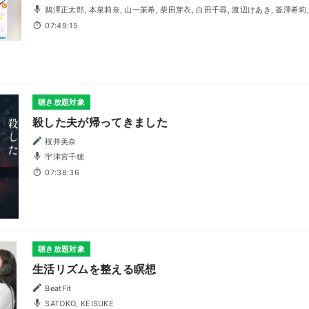
鵜澤正太郎, 本泉莉奈, 山一茉希, 柴田芽衣, 白田千尋, 渡辺けあき, 釜澤希莉, 伊駒ゆりえ, 森川真紗子, 藪根
依泉
07:49:15
聴き放題対象
殺した夫が帰ってきました
桜井美奈
宇津宮千穂
07:38:36
聴き放題対象
生活リズムを整える瞑想
BeatFit
SATOKO, KEISUKE