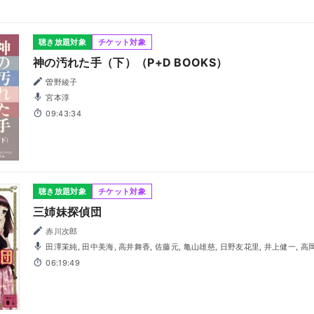
聴き放題対象
チケット対象
神の汚れた手（下）（P+D BOOKS）
曽野綾子
宮本淳
09:43:34
聴き放題対象
チケット対象
三姉妹探偵団
赤川次郎
田澤茉純, 田中美海, 高井舞香, 佐藤元, 亀山雄慈, 日野友花里, 井上健一, 高岡千紘, 青木千尋, 喜多田悠, 進
藤亜由美, 川上晃二, 市村徹
06:19:49