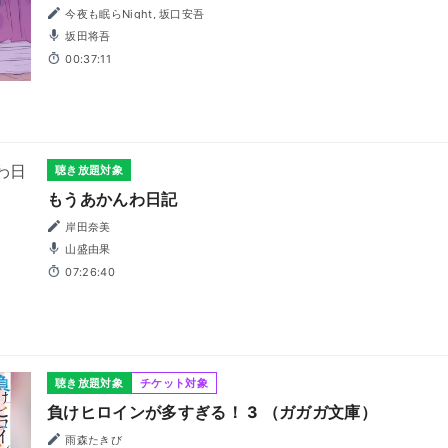
今夜も眠らNight, 坂口安吾
坂田将吾
00:37:11
聴き放題対象
もうあかんわ日記
岸田奈美
山盛由果
07:26:40
聴き放題対象
チケット対象
負けヒロインが多すぎる！ 3 （ガガガ文庫）
雨森たきび