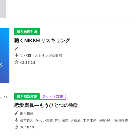
聴き放題対象
聴くNIKKEIリスキリング
-
NIKKEIリスキリング編集部
42:35:28
聴き放題対象
チケット対象
恋愛寫眞―もうひとつの物語
市川拓司
湯本貴大, かわい凛香, 村田綾野, 伊藤新, 木戸未来, 小島ゆい, 篠田有香
06:18:10