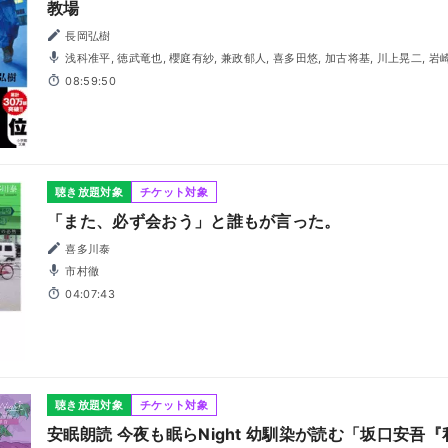
教場
長岡弘樹
浅科准平, 徳武竜也, 櫻庭有紗, 兼政郁人, 喜多田悠, 加古将基, 川上晃二, 岩
08:59:50
聴き放題対象
チケット対象
「また、必ず会おう」と誰もが言った。
喜多川泰
市村徹
04:07:43
聴き放題対象
チケット対象
安眠朗読 今夜も眠らNight 幼馴染が読む「坂口安吾