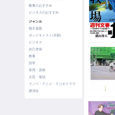
教養のおすすめ
ビジネスのおすすめ
ジャンル
聴き放題
ポッドキャスト(月額)
ビジネス
自己啓発
教養
語学
実用・資格
文芸・落語
ラノベ・アニメ・ラジオドラマ
講演会