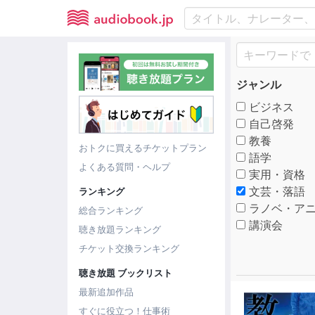
ジャンル
ビジネス
自己啓発
教養
おトクに買えるチケットプラン
語学
よくある質問・ヘルプ
実用・資格
文芸・落語
ランキング
ラノベ・アニ
総合ランキング
講演会
聴き放題ランキング
チケット交換ランキング
聴き放題 ブックリスト
最新追加作品
すぐに役立つ！仕事術