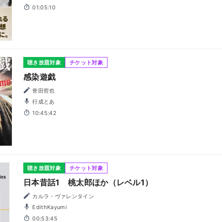
01:05:10
聴き放題対象
チケット対象
感染遊戯
誉田哲也
行成とあ
10:45:42
聴き放題対象
チケット対象
日本昔話1 桃太郎ほか（レベル1）
カルラ・ヴァレンタイン
EdithKayumi
00:53:45