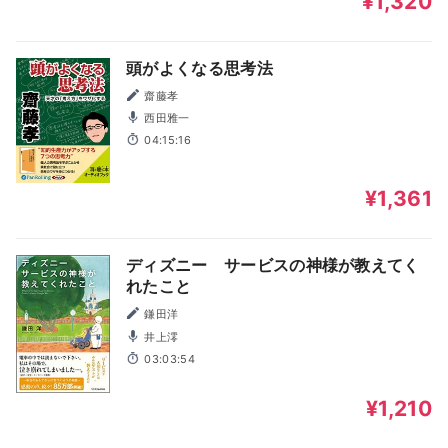
¥1,320
頭がよくなる思考法
齋藤孝
西田雅一
04:15:16
¥1,361
ディズニー サービスの神様が教えてく
れたこと
鎌田洋
井上澪
03:03:54
¥1,210