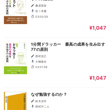
桑原晃弥
佐々木健
03:00:39
¥1,047
1分間ドラッカー 最高の成果を生み出す
77の原則
西村克己
大橋俊夫
03:01:38
¥1,047
なぜ勉強するのか？
鈴木光司
西村不二人