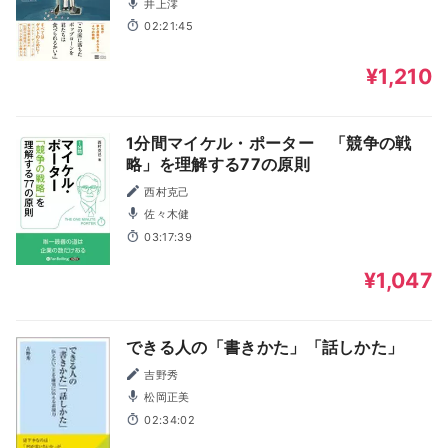
井上澪
02:21:45
¥1,210
1分間マイケル・ポーター 「競争の戦
略」を理解する77の原則
西村克己
佐々木健
03:17:39
¥1,047
できる人の「書きかた」「話しかた」
吉野秀
松岡正美
02:34:02