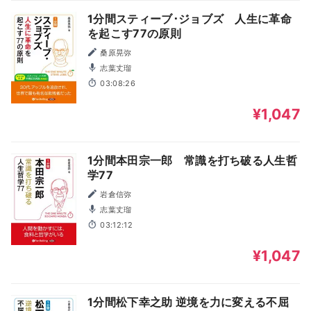
1分間スティーブ･ジョブズ 人生に革命
を起こす77の原則
桑原晃弥
志葉丈瑠
03:08:26
¥1,047
1分間本田宗一郎 常識を打ち破る人生哲
学77
岩倉信弥
志葉丈瑠
03:12:12
¥1,047
1分間松下幸之助 逆境を力に変える不屈