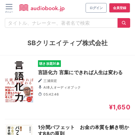
ログイン
会員登録
SBクリエイティブ株式会社
聴き放題対象
言語化力 言葉にできれば人生は変わる
三浦崇宏
AI本人オーディオブック
05:42:46
¥1,650
1分間バフェット お金の本質を解き明か
す88の原則