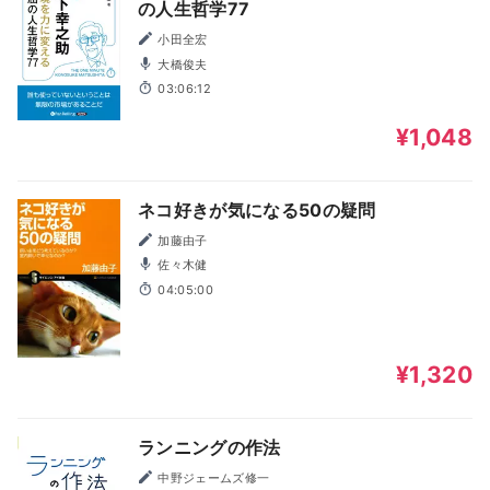
の人生哲学77
小田全宏
大橋俊夫
03:06:12
¥1,048
ネコ好きが気になる50の疑問
加藤由子
佐々木健
04:05:00
¥1,320
ランニングの作法
中野ジェームズ修一