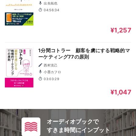
出先拓也
04:56:34
¥1,257
1分間コトラー 顧客を虜にする戦略的マ
ーケティング77の原則
西村克己
小墨カフロ
03:03:29
¥1,047
オーディオブックで
すきま時間にインプット