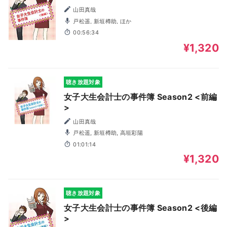
山田真哉
戸松遥, 新垣樽助, ほか
00:56:34
¥1,320
聴き放題対象
女子大生会計士の事件簿 Season2 <前編
>
山田真哉
戸松遥, 新垣樽助, 高垣彩陽
01:01:14
¥1,320
聴き放題対象
女子大生会計士の事件簿 Season2 <後編
>