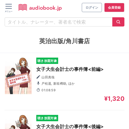
ログイン
会員登録
英治出版/角川書店
聴き放題対象
女子大生会計士の事件簿<前編>
山田真哉
戸松遥, 新垣樽助, ほか
01:08:59
¥1,320
聴き放題対象
女子大生会計士の事件簿<後編>