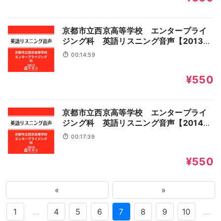
京都市立西京高等学校 エンタープライ
ジング科 英語リスニング音声【2013年
入試問題】
00:14:59
¥550
京都市立西京高等学校 エンタープライ
ジング科 英語リスニング音声【2014年
入試問題】
00:17:39
¥550
«
»
1
…
4
5
6
7
8
9
10
…