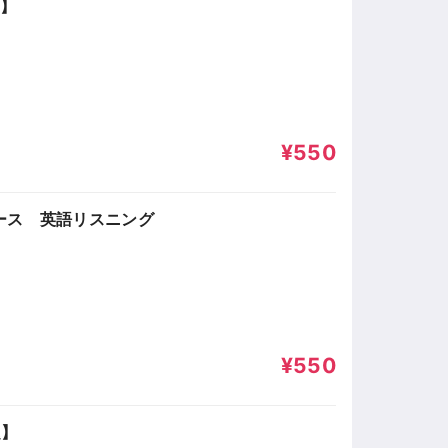
題】
¥550
ース 英語リスニング
¥550
題】