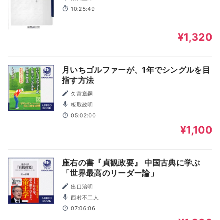
10:25:49
¥1,320
月いちゴルファーが、1年でシングルを目
指す方法
久富章嗣
板取政明
05:02:00
¥1,100
座右の書『貞観政要』 中国古典に学ぶ
「世界最高のリーダー論」
出口治明
西村不二人
07:06:06