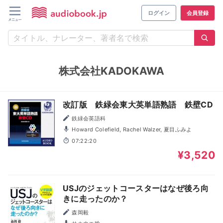
ログイン
会員登録
株式会社KADOKAWA
改訂版 鉄緑会東大英単語熟語 鉄壁CD
鉄緑会英語科
Howard Colefield, Rachel Walzer, 夏目ふみよ
07:22:20
¥3,520
USJのジェットコースターはなぜ後ろ向
きに走ったのか？
森岡毅