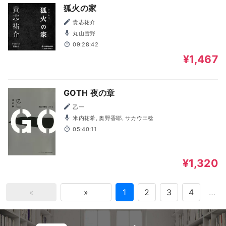
狐火の家
貴志祐介
丸山雪野
09:28:42
¥1,467
GOTH 夜の章
乙一
米内祐希, 奥野香耶, サカウエ稔
05:40:11
¥1,320
«
»
1
2
3
4
…