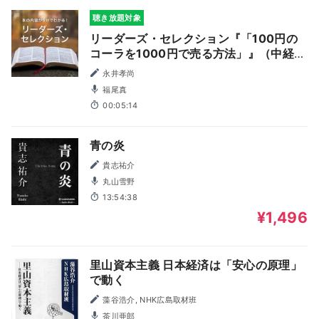
聴き放題対象
リーダーズ・セレクション『「100円の
コーラを1000円で売る方法」』（中経出
版）powered by 新刊JP
永井孝尚
福尾真
00:05:14
青の炎
貴志祐介
丸山雪野
13:54:38
¥1,496
里山資本主義 日本経済は「安心の原理」
で動く
藻谷浩介, NHK広島取材班
茶川亜郎