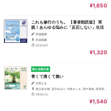
¥1,650
これも修行のうち。 【著者朗読版】 実
践！あらゆる悩みに「反応しない」生活
草薙龍瞬
草薙龍瞬
05:53:01
¥1,320
聴き放題対象
青くて痛くて脆い
住野よる
西山宏太朗, 花守ゆみり, 中島ヨシキ, 田中美海, 田澤茉
純, 羽多野渉, 佐藤元, 井上健一, 小林敬, 有住藍理, 小田果林,
09:42:12
髙山滉, 早瀬莉花, 山石さとみ, 泉帆唯花, 林原渉太
¥1,540