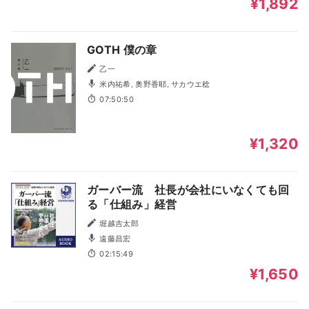
¥1,892
GOTH 僕の章
乙一
米内祐希, 奥野香耶, サカウエ稔
07:50:50
¥1,320
ガーバー流 社長が会社にいなくても回
る「仕組み」経営
堀越吉太郎
遠藤昌宏
02:15:49
¥1,650