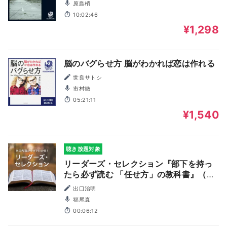
原島梢
10:02:46
¥1,298
脳のバグらせ方 脳がわかれば恋は作れる
世良サトシ
市村徹
05:21:11
¥1,540
聴き放題対象
リーダーズ・セレクション『部下を持っ
たら必ず読む 「任せ方」の教科書』（角
川書店）powered by 新刊JP
出口治明
福尾真
00:06:12