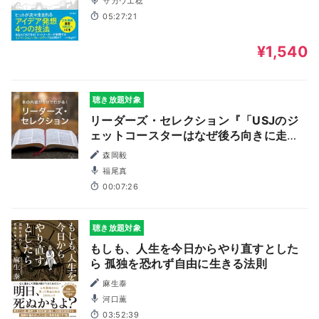
サカウエ稔
05:27:21
¥1,540
聴き放題対象
リーダーズ・セレクション『「USJのジ
ェットコースターはなぜ後ろ向きに走っ
たのか」』（KADOKAWA／角川書店）
森岡毅
powered by 新刊JP
福尾真
00:07:26
聴き放題対象
もしも、人生を今日からやり直すとした
ら 孤独を恐れず自由に生きる法則
麻生泰
河口薫
03:52:39