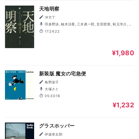
天地明察
冲方丁
羽多野渉, 柚木涼香, 三木眞一郎, 玄田哲章, 秋元羊介, 小
形満, 土田大, 斉藤壮馬, ふくまつ進紗, ケン・サンダース, 福
17:24:22
沢良一, 金光宣明, 森谷里美, 三宅貴大, 藤井隼, 若林佑, 堀総
士郎, 上柳昌彦, 冲方丁
¥1,980
新装版 魔女の宅急便
角野栄子
大塚さと
05:33:18
¥1,232
グラスホッパー
伊坂幸太郎