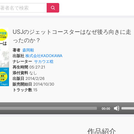
USJのジェットコースターはなぜ後ろ向きに走
ったのか？
著者
森岡毅
出版社
株式会社KADOKAWA
ナレーター
サカウエ稔
再生時間
05:27:21
添付資料
なし
出版日
2014/2/26
販売開始日
2014/10/30
トラック数
15
Use
00:00
Up/D
Arrow
keys
作品紹介