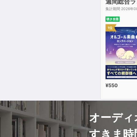
週間総合ラ
集計期間 2026年0
聴き放題
1位
¥550
オーディ
すきま時