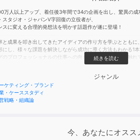
to
incre
00万人以上アップ、着任後3年間で34の企画を出し、驚異の成
or
・スタジオ・ジャパンV字回復の立役者が、
decre
ンスに変える合理的発想法を明かす話題作が遂に登場！
volum
率と成果を叩き出してきたアイディアの作り方を学ぶとともに
形にし、様々な課題を解決しながら成功に導く方法もわかる1本
グのプロフェッショナルの仕事への向き合い方や情熱にも触れ
うあなたに多くの気付きを与えてくれることでしょう。
ジャンル
を生み出せるかは才能次第」
ーケティング・ブランド
タイプだから」
業・ケーススタディ
ても、方法が出てこないものは仕方がない」
営戦略・組織論
イディアを生みだし、それを成功へと導くことを
つけて「難しい」「無理だ」と諦めてしまっていませんか？
今、あなたにオスス
成功するようなアイディアを高確率で生み出す方法があるので