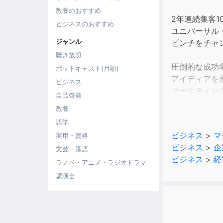
教養のおすすめ
2年連続集客1
ビジネスのおすすめ
ユニバーサル
ジャンル
ピンチをチャ
聴き放題
圧倒的な成功
ポッドキャスト(月額)
アイディアを
ビジネス
マーケティン
自己啓発
仕事に向き合
教養
語学
「アイディア
ビジネス
>
マ
実用・資格
「自分は左脳
ビジネス
>
企
文芸・落語
「いくら考え
ビジネス
>
経
ラノベ・アニメ・ラジオドラマ
あなたは、ア
講演会
様々な理由を
しかし実は、