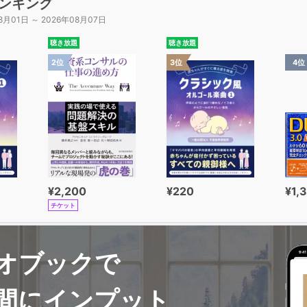
ンキング
8月01日 ～ 2026年08月07日
聴き放題
聴き放題
2位
3位
4位
¥2,200
¥220
¥1,
チケット
オブックで
間にインプット