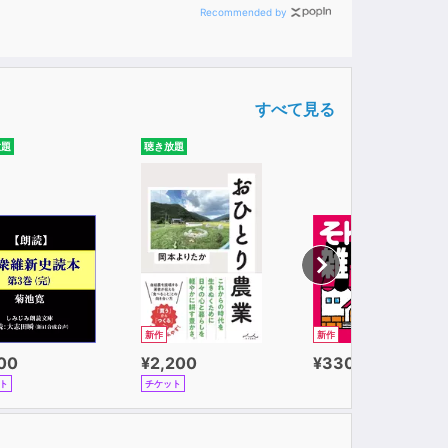
Recommended by
すべて見る
放題
聴き放題
新作
新作
100
¥2,200
¥330
ト
チケット