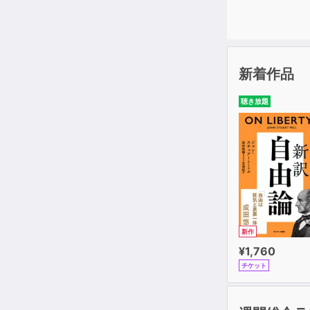
本作品を通し
新着作品
聴き放題
新作
¥1,760
チケット