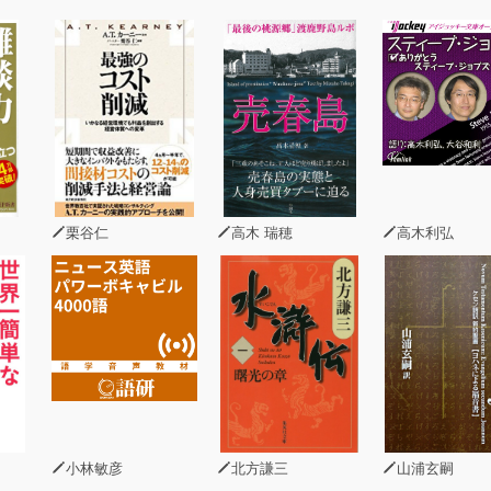
は、ユニバーサル・スタジオ・ジャパンへの転職後3年間で、3
成功を収めました。実に成功確率97%です。
は、クリエイティブとは程遠いバリバリの左脳人間。
数字でカチッと物事を考えていくタイプの著者が、
成功させることができたのは、ある思考法を身につけていたか
ロジカルな考え方を持っている著者が、斬新で革新的なアイデ
・スタジオ・ジャパンの業績をV字回復させるに至った、
栗谷仁
高木 瑞穂
高木利弘
ョン・フレームワーク」について紹介しています。
ィアは、生まれながらの才能によって生まれるものではありま
ィアを生み出すのには向いていない、とお思いの方も、
れる発想法を身につければ、周囲をあっと言わせるようなアイ
上げられるようになることでしょう。
小林敏彦
北方謙三
山浦玄嗣
想法と、具体的なその実行方法、課題の解決方法の実話も知る