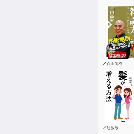
筆者の森岡氏
33の企画で
著者の森岡氏
物事を論理や
多くの企画を
本作品では、
ユニバーサル
百田尚樹
「イノベーシ
斬新なアイデ
自分はアイデ
本作で紹介さ
大きな成果を
辻敦哉
ロジカルな発