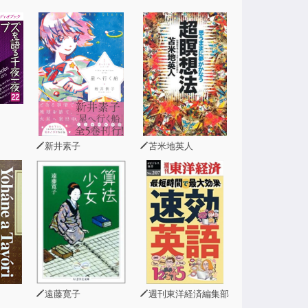
4の企画を出し、
らでした。
ィアを次々と生み出し、
新井素子
苫米地英人
せん。
ディアで
遠藤寛子
週刊東洋経済編集部
ことができる盛りだくさんの1本です。