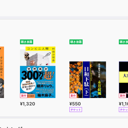
てスキルを高め、企画の成功確率を上げてみませんか？
聴き放題
聴き放題
聴き
新作
新作
新作
¥1,320
¥550
¥1,
チケット
チケッ