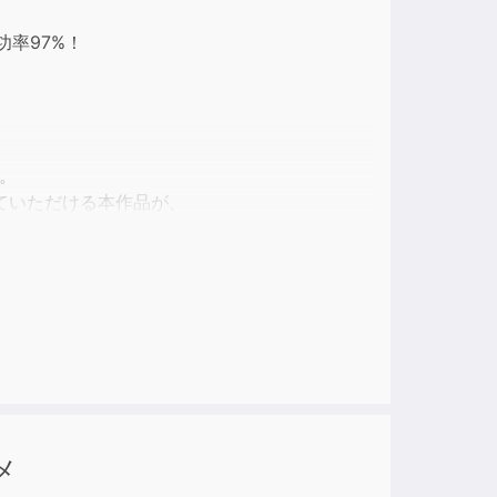
ase
功率97%！
ase
e.
、
。
ていただける本作品が、
メ
す。