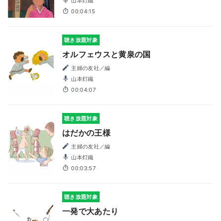
山本灯織
00:04:15
聴き放題対象
オルフェウスと黄泉の国
主婦の友社／編
山本灯織
00:04:07
聴き放題対象
はだかの王様
主婦の友社／編
山本灯織
00:03:57
聴き放題対象
一発で大あたり