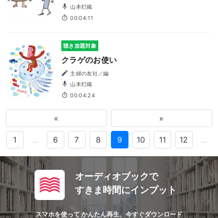
山本灯織
00:04:11
聴き放題対象
クラゲのお使い
主婦の友社／編
山本灯織
00:04:24
«
»
1
…
6
7
8
9
10
11
12
…
オーディオブックで
すきま時間にインプット
スマホを使って かんたん再生、今すぐダウンロード