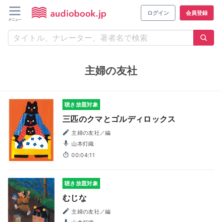
ログイン
会員登録
主婦の友社
聴き放題対象
三匹のクマとゴルディロックス
主婦の友社／編
山本灯織
00:04:11
聴き放題対象
むじな
主婦の友社／編