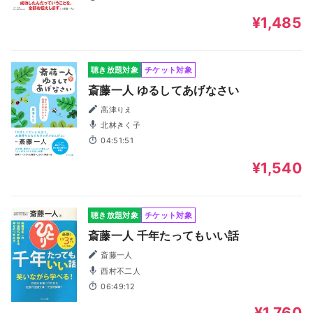
¥1,485
聴き放題対象
チケット対象
斎藤一人 ゆるしてあげなさい
高津りえ
北林きく子
04:51:51
¥1,540
聴き放題対象
チケット対象
斎藤一人 千年たってもいい話
斎藤一人
西村不二人
06:49:12
¥1,760