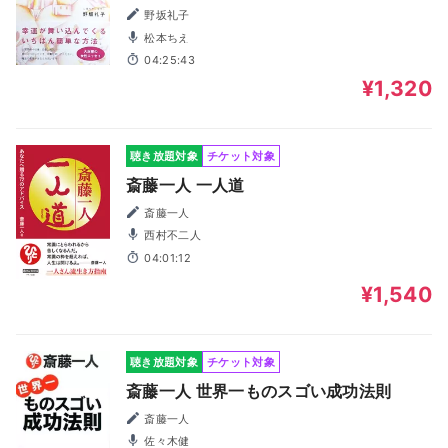
がいっぱい起こる
野坂礼子
松本ちえ
04:25:43
¥1,320
聴き放題対象
チケット対象
斎藤一人 一人道
斎藤一人
西村不二人
04:01:12
¥1,540
聴き放題対象
チケット対象
斎藤一人 世界一ものスゴい成功法則
斎藤一人
佐々木健