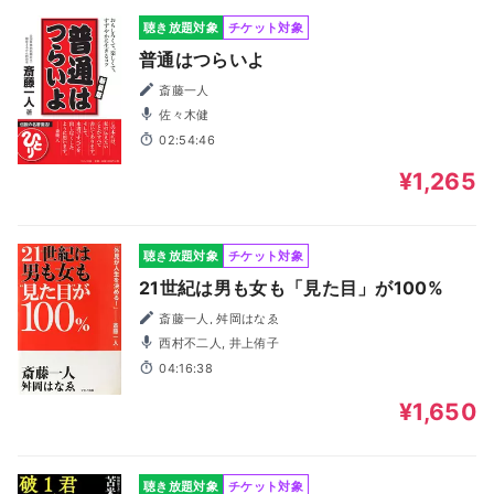
聴き放題対象
チケット対象
普通はつらいよ
斎藤一人
佐々木健
02:54:46
¥1,265
聴き放題対象
チケット対象
21世紀は男も女も「見た目」が100%
斎藤一人, 舛岡はなゑ
西村不二人, 井上侑子
04:16:38
¥1,650
聴き放題対象
チケット対象