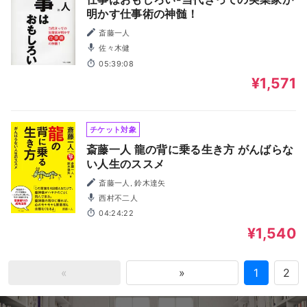
明かす仕事術の神髄！
斎藤一人
佐々木健
05:39:08
¥1,571
チケット対象
斎藤一人 龍の背に乗る生き方 がんばらな
い人生のススメ
斎藤一人, 鈴木達矢
西村不二人
04:24:22
¥1,540
«
»
1
2