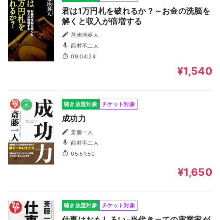
君は1万円札を破れるか？～お金の洗脳を
解くと収入が倍増する
苫米地英人
西村不二人
09:04:24
¥1,540
聴き放題対象
チケット対象
成功力
斎藤一人
西村不二人
05:51:50
¥1,650
聴き放題対象
チケット対象
仕事はおもしろい-当代きっての実業家が