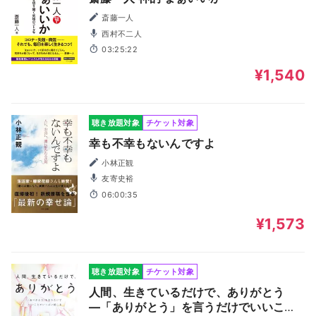
斎藤一人
西村不二人
03:25:22
¥1,540
聴き放題対象
チケット対象
幸も不幸もないんですよ
小林正観
友寄史裕
06:00:35
¥1,573
聴き放題対象
チケット対象
人間、生きているだけで、ありがとう
―「ありがとう」を言うだけでいいこと