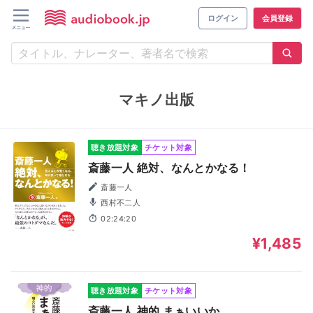
ログイン
会員登録
マキノ出版
聴き放題対象
チケット対象
斎藤一人 絶対、なんとかなる！
斎藤一人
西村不二人
02:24:20
¥1,485
聴き放題対象
チケット対象
斎藤一人 神的 まぁいいか