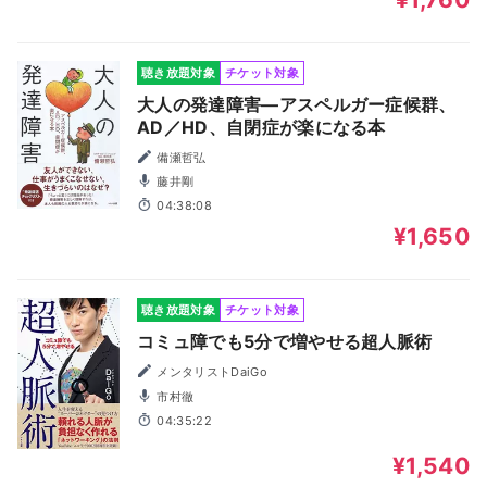
聴き放題対象
チケット対象
大人の発達障害―アスペルガー症候群、
AD／HD、自閉症が楽になる本
備瀬哲弘
藤井剛
04:38:08
¥1,650
聴き放題対象
チケット対象
コミュ障でも5分で増やせる超人脈術
メンタリストDaiGo
市村徹
04:35:22
¥1,540