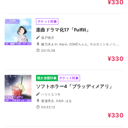
¥330
チケット対象
楽曲ドラマ化17「Fulfill」
張戸侑月
雛乃木まや, Karin, ZONËちゃん, サカガミトモノリ,
Karin
00:15:38
¥330
聴き放題対象
チケット対象
ソフトホラー4「ブラッディメアリ」
ハリトユツキ
渡邉亮太, SAGI, はる
00:32:12
¥330