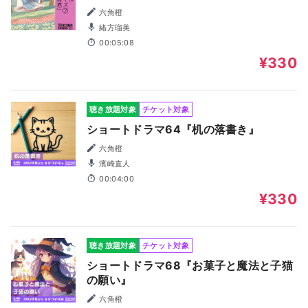
六角橙
緒方瑠美
00:05:08
¥330
聴き放題対象
チケット対象
ショートドラマ64『机の落書き』
六角橙
濱崎直人
00:04:00
¥330
聴き放題対象
チケット対象
ショートドラマ68『お菓子と魔法と子猫
の願い』
六角橙