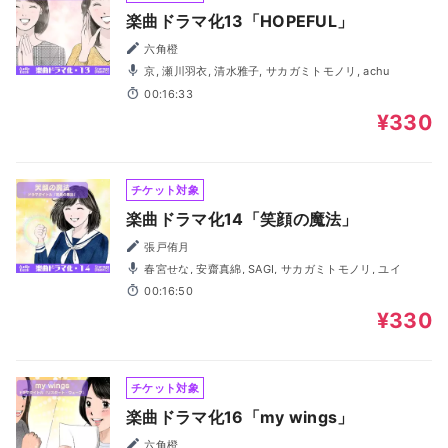
楽曲ドラマ化13「HOPEFUL」
六角橙
京, 瀬川羽衣, 清水雅子, サカガミトモノリ, achu
00:16:33
¥330
チケット対象
楽曲ドラマ化14「笑顔の魔法」
張戸侑月
春宮せな, 安齋真綿, SAGI, サカガミトモノリ, ユイ
00:16:50
¥330
チケット対象
楽曲ドラマ化16「my wings」
六角橙