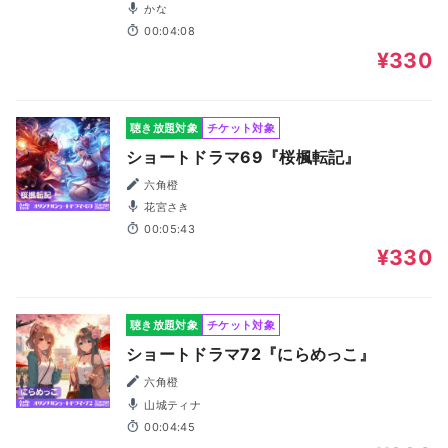
かな
00:04:08
¥330
聴き放題対象
チケット対象
ショートドラマ69『桜楓転記』
六角橙
花宮さき
00:05:43
¥330
聴き放題対象
チケット対象
ショートドラマ72『にらめっこ』
六角橙
山城ティナ
00:04:45