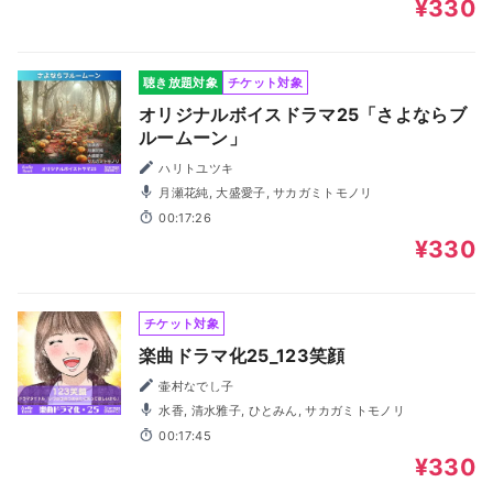
¥330
聴き放題対象
チケット対象
オリジナルボイスドラマ25「さよならブ
ルームーン」
ハリトユツキ
月瀬花純, 大盛愛子, サカガミトモノリ
00:17:26
¥330
チケット対象
楽曲ドラマ化25_123笑顔
壷村なでし子
水香, 清水雅子, ひとみん, サカガミトモノリ
00:17:45
¥330