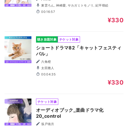
東雲ろん, 神崎愛, サカガミトモノリ, 紀平萌絵
00:16:57
¥330
聴き放題対象
チケット対象
ショートドラマ82「キャットフェスティ
バル」
六角橙
太田雅人
00:04:35
¥330
チケット対象
オーディオブック_楽曲ドラマ化
20_control
張戸侑月