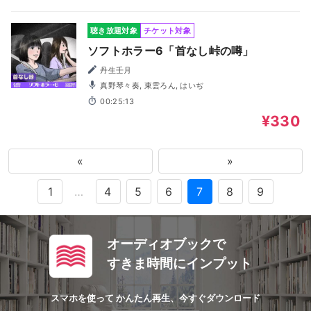
聴き放題対象
チケット対象
ソフトホラー6「首なし峠の噂」
丹生壬月
真野琴々奏, 東雲ろん, はいぢ
00:25:13
¥330
«
»
1
…
4
5
6
7
8
9
オーディオブックで
すきま時間にインプット
スマホを使って かんたん再生、今すぐダウンロード