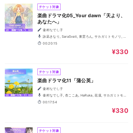
チケット対象
楽曲ドラマ化05_Your dawn「天より、
あなたへ」
壷村なでし子
詠凪きなり, SaraSvati, 東雲ろん, サカガミトモノリ, 八
雲うつろ
00:20:15
¥330
チケット対象
楽曲ドラマ化11「蒲公英」
壷村なでし子
壷村なでし子, 杏ここあ, HaRuka, 花凜, サカガミトモノ
リ
00:17:54
¥330
チケット対象