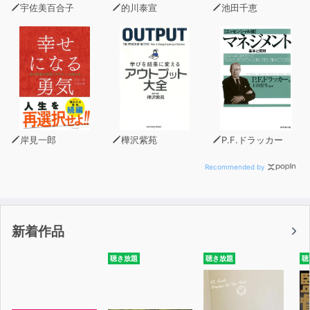
宇佐美百合子
的川泰宣
池田千恵
岸見一郎
樺沢紫苑
P.F.ドラッカー
Recommended by
新着作品
聴き放題
聴き放題
聴