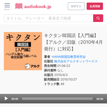
ログイン
会員登録
キクタン韓国語【入門編】
【アルク／旧版（2010年4月
発行）に対応】
著者
HANA韓国語教育研究会
出版社
株式会社アルクネットワークス
再生時間
01:06:22
添付資料
なし
出版日
2010/4/3
販売開始日
2010/10/27
トラック数
46
Audio
00:00
00:00
Player