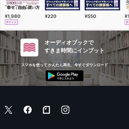
¥1,980
¥220
¥550
¥
チケット
チ
オーディオブックで
すきま時間にインプット
スマホを使って かんたん再生、今すぐダウンロード