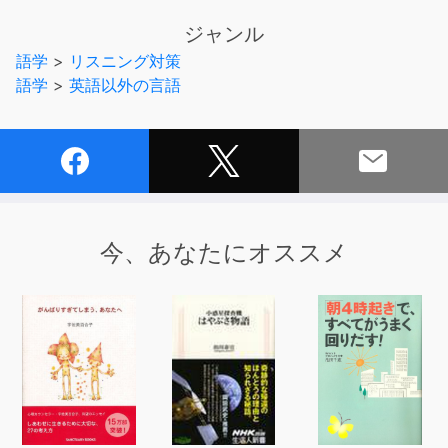
る5級の単語を中心にした420語を学べます(家族の名称、
ジャンル
身近な物、数の数え方、時、方向、1日の動作、基本的な
語学
>
リスニング対策
形容詞や副詞など)。
語学
>
英語以外の言語
これらを1日12語ずつ、5週間で効率的に身に付けること
ができるのが本コンテンツです。
■チャンツを聞けば、1日1〜2分で12語が押さえられる!
これらを身に付けるために、音楽のリズムに乗って単語が
学習できる、本コンテンツの「チャンツ音声」をご活用く
ださい。
今、あなたにオススメ
※本商品は書籍のCD音声と同内容です。また、テキスト
情報は含まれておりません。
◇対象レベル◇
・韓国語入門〜初級
・ハングル能力検定試験5級