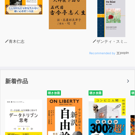
青木仁志
ザンティ・スミス・セラフィン
Recommended by
新着作品
聴き放題
聴き放題
聴