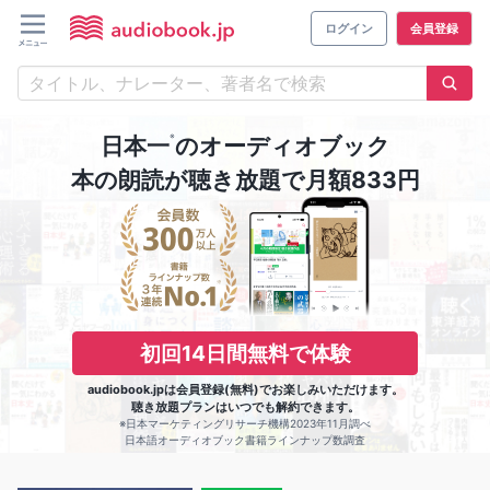
ログイン
会員登録
※
日本一
のオーディオブック
本の朗読が聴き放題で月額833円
初回14日間無料で体験
audiobook.jpは会員登録(無料)でお楽しみいただけます。
聴き放題プランはいつでも解約できます。
※日本マーケティングリサーチ機構2023年11月調べ
日本語オーディオブック書籍ラインナップ数調査