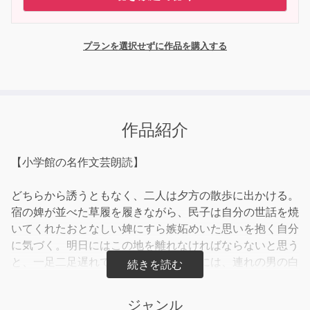
プランを選択せずに作品を購入する
作品紹介
【小学館の名作文芸朗読】
どちらから誘うともなく、二人は夕方の散歩に出かける。
宿の婢が並べた草履を履きながら、民子は自分の世話を焼
いてくれたおとなしい婢にすら嫉妬めいた思いを抱く自分
に気づく。明日にはこの地を離れなければならないと思う
と、一足二足遅れて歩く彼女の目の前には、連れの男の白
縮緬の帯の先が揺れていた。午前中に届いた姉からの手紙
が、民子にここを去る決心をさせたのである。
ジャンル