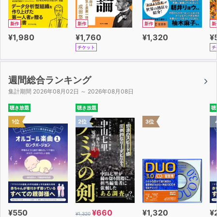
新作
新作
新作
新
¥1,980
¥1,760
¥1,320
¥
チケット
チ
週間総合ランキング
集計期間 2026年08月02日 ～ 2026年08月08日
聴き放題
聴き放題
聴
1位
2位
3位
¥550
¥660
¥1,320
¥
¥1,320