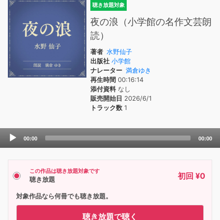
聴き放題対象
夜の浪（小学館の名作文芸朗
読）
著者
水野仙子
出版社
小学館
ナレーター
満倉ゆき
再生時間
00:16:14
添付資料
なし
販売開始日
2026/6/1
トラック数
1
Audio
00:00
00:00
Player
この作品は聴き放題対象です
初回 ¥0
聴き放題
対象作品なら何冊でも聴き放題。
聴き放題で聴く