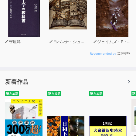
守屋洋
ヨハンナ・シュピリ
ジェイムズ・P・ホーガン
Recommended by
新着作品
聴き放題
聴き放題
聴き放題
聴