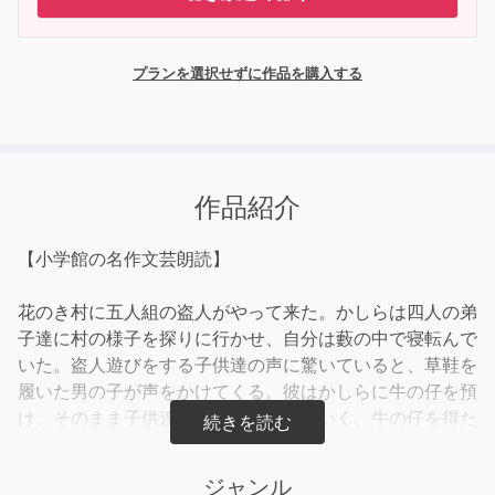
プランを選択せずに作品を購入する
作品紹介
【小学館の名作文芸朗読】
花のき村に五人組の盗人がやって来た。かしらは四人の弟
子達に村の様子を探りに行かせ、自分は藪の中で寝転んで
いた。盗人遊びをする子供達の声に驚いていると、草鞋を
履いた男の子が声をかけてくる。彼はかしらに牛の仔を預
け、そのまま子供達の後を追いかけていく。牛の仔を得た
彼は弟子達に自慢できると、笑いが込みあげてきたが、そ
のうち涙が止まらなくなる。彼は人から信用されて嬉しか
ジャンル