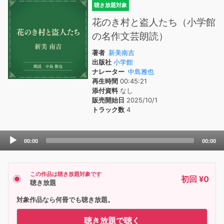
聴き放題対象
花のき村と盗人たち（小学館
の名作文芸朗読）
著者
新美南吉
出版社
小学館
ナレーター
中島雅也
再生時間
00:45:21
添付資料
なし
販売開始日
2025/10/1
トラック数
4
Audio
00:00
00:00
Player
この作品は聴き放題対象です
初回 ¥0
聴き放題
対象作品なら何冊でも聴き放題。
聴き放題で聴く