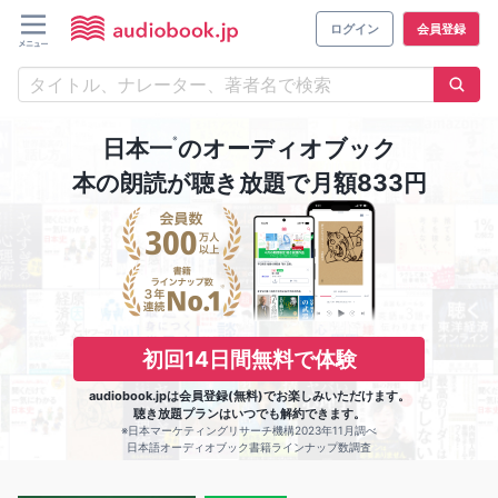
ログイン
会員登録
※
日本一
のオーディオブック
本の朗読が聴き放題で月額833円
初回14日間無料で体験
audiobook.jpは会員登録(無料)でお楽しみいただけます。
聴き放題プランはいつでも解約できます。
※日本マーケティングリサーチ機構2023年11月調べ
日本語オーディオブック書籍ラインナップ数調査