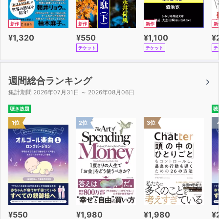
新作
新作
新作
新
¥1,320
¥550
¥1,100
¥
チケット
チケット
チ
週間総合ランキング
集計期間 2026年07月31日 ～ 2026年08月06日
聴き放題
聴
1位
2位
3位
¥550
¥1,980
¥1,980
¥