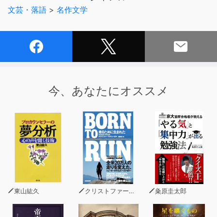
ったのだ。ところが、男の子はいつまで経っても戻ってこ
文芸・落語
>
名作文学
ない。
今、あなたにオススメ
東山紘久
クリストファー・マクドゥーガル
粂原圭太郎