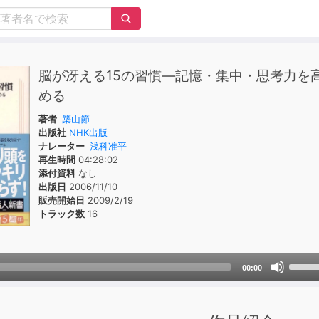
脳が冴える15の習慣―記憶・集中・思考力を
める
著者
築山節
出版社
NHK出版
ナレーター
浅科准平
再生時間
04:28:02
添付資料
なし
出版日
2006/11/10
販売開始日
2009/2/19
トラック数
16
Use
00:00
Up/D
Arrow
keys