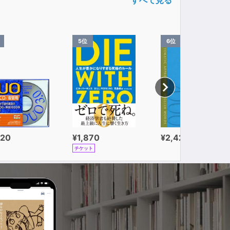
5位
6位
320
¥1,870
¥2,420
チケット