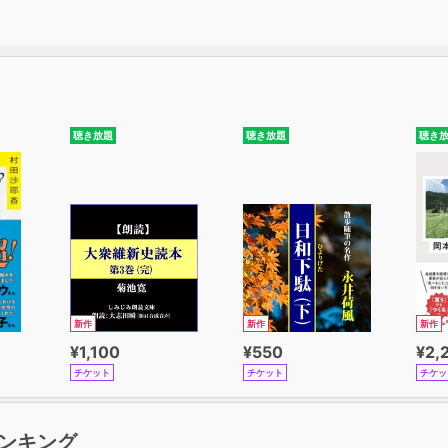
聴き放題
聴き放題
聴き
新作
新作
新作
¥1,100
¥550
¥2,
チケット
チケット
チケッ
ンキング