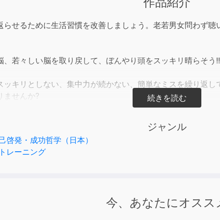
作品紹介
to
incre
返らせるために生活習慣を改善しましょう。老若男女問わず聴
or
decre
volum
脳、若々しい脳を取り戻して、ぼんやり頭をスッキリ晴らそう!!
スッキリとしない、集中力が続かない、簡単なミスを繰り返し
りませんか?
して脳トレーニングが流行していますが、実はその前に、生活
ジャンル
己啓発・成功哲学（日本）
として多くの患者と接してきた著者が、誰にでもわかりやすく
トレーニング
い脳の衰えの対策や、脳を効率的に働かせる画期的な方法まで
ることのなかった「私たちの生活が豊かになる秘訣」を、実際
す。
今、あなたにオスス
っていないので、すんなり理解できるでしょう。