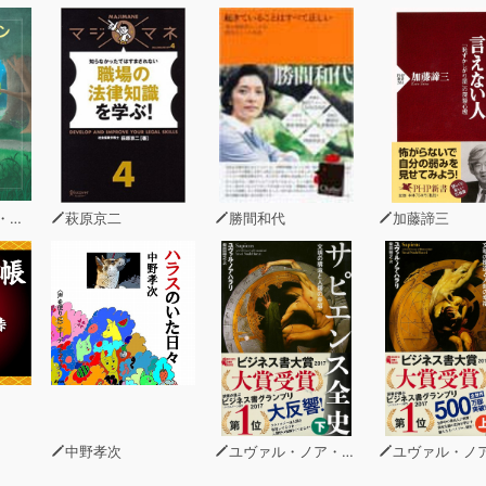
は脳の健康は欠かせません。「老化への予防」から「ビジネスに
に入れましょう!
著）
萩原京二
勝間和代
加藤諦三
中野孝次
ユヴァル・ノア・ハラリ
ユヴァル・ノア・ハ