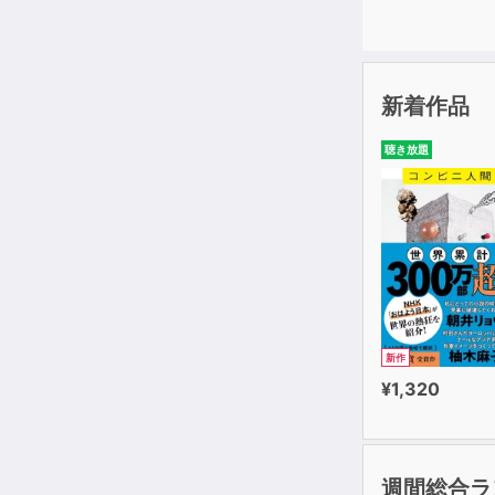
新着作品
聴き放題
新作
¥1,320
週間総合ラ