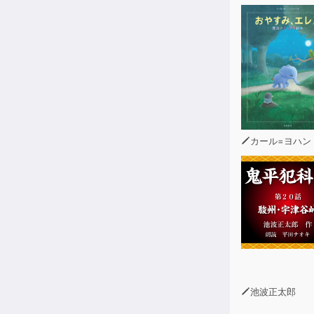
豊かな人生に
した生活を手
カール=ヨハン・エリーン（
池波正太郎