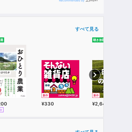
Recommended by
すべて見る
放題
聴き放題
新作
新作
200
¥330
¥2,640
ト
すべて見る