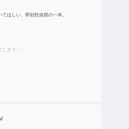
ase
いてほしい、即効性抜群の一本。
ase
e.
てしまう・・・
習慣を改善することが、一番の特効薬なのです!
、すぐに実行できる効果的な習慣を紹介してい
、
の患者さんのケースも参考にしながらやさしく
メ