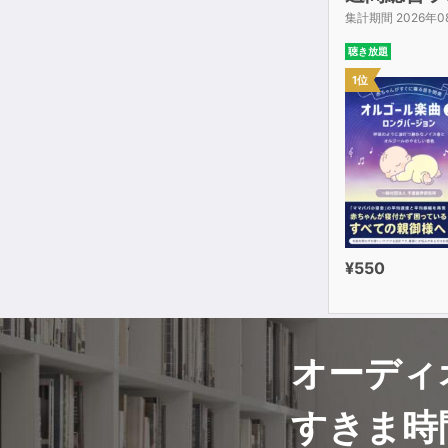
集計期間 2026年0
聴き放題
1位
¥550
オーディ
すきま時