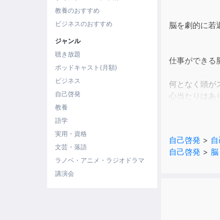
教養のおすすめ
ビジネスのおすすめ
脳を劇的に若
ジャンル
聴き放題
仕事ができる
ポッドキャスト(月額)
ビジネス
何となく頭が
自己啓発
心当たりはあ
教養
そんな対策と
語学
実用・資格
自己啓発
>
自
脳神経外科医
文芸・落語
自己啓発
>
脳
ます。
ラノベ・アニメ・ラジオドラマ
自覚症状のな
講演会
今まで知られ
解説していま
専門用語を使