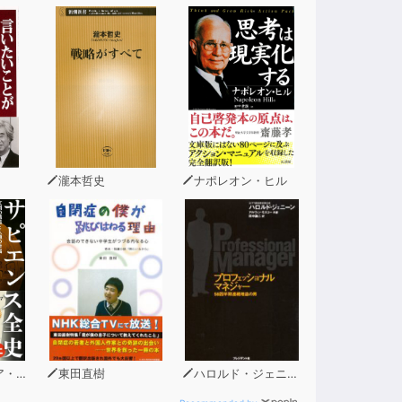
役立つ発想力の強化」まで、15の習慣で充実
瀧本哲史
ナポレオン・ヒル
ラリ
東田直樹
ハロルド・ジェニーン（著）