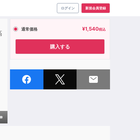
ログイン
新規会員登録
¥
1,540
通常価格
税込
高
購入する
own