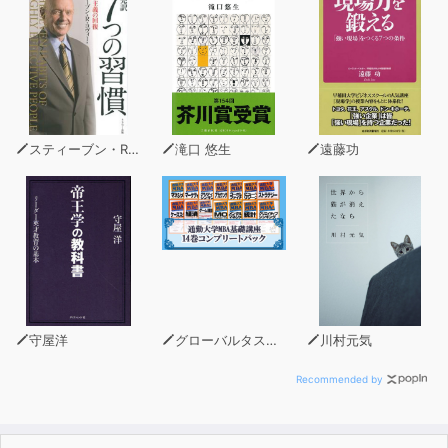
「フレーズ編」で挨拶やお礼・お詫びなどの常用フレーズ
を身につけ、「会話編」で日常生活の場面別に対話の練習
をする。3ステップで学習を進められるので、途中で挫折
することもない。
会話で使われる表現パターンは34の「会話公式」で紹
介。巻末には「会話の常用単語BEST 300」と、切り取り
スティーブン・R・コヴィー
滝口 悠生
遠藤功
式の「フレーズカード」を収録する。
独習者はもちろん、大学の授業にもしっかり対応する内容
である。中国語検定4級レベルの会話力が身につく。
■目次■
第1章 発音編
①発音のポイント ②声調
③単母音 ④子音
守屋洋
グローバルタスクフォース(著)
川村元気
⑤複合母音 ⑥鼻母音
⑦その他の発音のポイント ⑧総合練習
Recommended by
第2章 フレーズ編