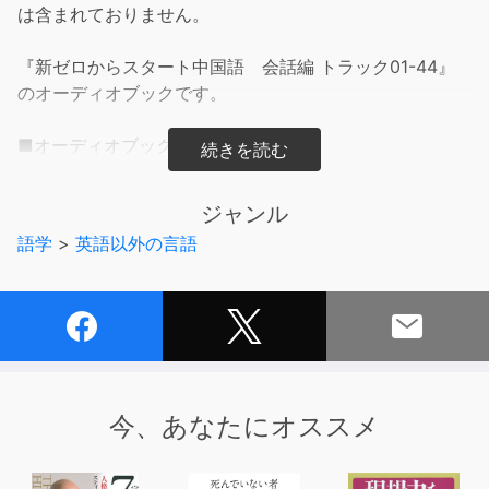
は含まれておりません。
『新ゼロからスタート中国語 会話編 トラック01-44』
のオーディオブックです。
■オーディオブックの内容■
・「発音編」の発音例・発音練習
・「フレーズ編」の例文
ジャンル
・「会話編」の例文（＋ロールプレイ練習）・新出単語・
語学
>
英語以外の言語
公式の例文
※UNIT1からUNIT9までを収録
■テキストの内容■
中国語を話したいビギナーの最初の一冊としてオスス
メ！
今、あなたにオススメ
日本での教授歴が長い王丹先生がやさしく指導する中国語
会話の入門書。
まず「発音編」でピンインや四声など発音の基本を学び、