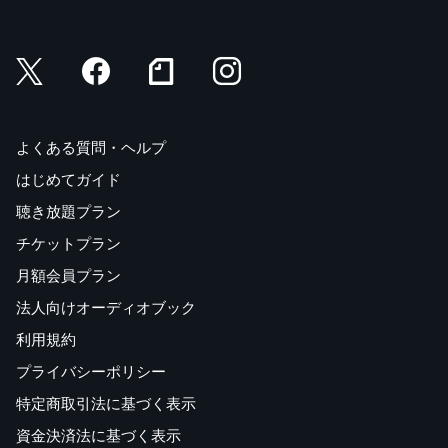
「吧」の使い方
UNIT 17 趣味について話す
趣味について聞く／程度・結果の「得」
UNIT 18 電話をかける
電話をかける表現
よくある質問・ヘルプ
中国語会話の常用単語BEST 300
はじめてガイド
会話公式のまとめ
聴き放題プラン
フレーズカード
チケットプラン
月額会員プラン
法人向けオーディオブック
利用規約
プライバシーポリシー
特定商取引法に基づく表示
資金決済法に基づく表示