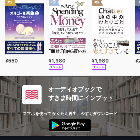
1位
2位
3位
「吧」／
「没」は過去の動作を否定する
UNIT 10 住む場所と勤務先
場所を表す指示代詞／住む場所・動作の場所を表す／
形容詞の使い方
UNIT 11 出身地について話す
出身地を聞く／「在」は存在する場所を表す
UNIT 12 職業について話す
¥550
¥1,980
¥1,980
¥
職業について聞く／反復疑問文
チケット
チケット
UNIT 13 家族について話す
「有」は所有を表す／家族について話す／数字の言い方
UNIT 14 兄弟姉妹について話す
オーディオブックで
量詞の使い方／2つのものを比較する
すきま時間にインプット
UNIT 15 年齢について話す
年齢を聞く・答える／同等表現／時刻の言い方／
スマホを使って かんたん再生、今すぐダウンロード
曜日・月・日にちの言い方
UNIT 16 ランチに誘う
相手の意見・感想を聞く／助動詞の使い方／「请」の使
い方／