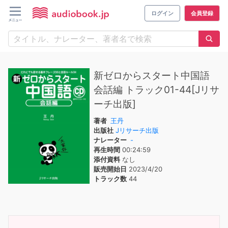
ログイン
会員登録
新ゼロからスタート中国語
会話編 トラック01-44[Jリサ
ーチ出版]
著者
王丹
出版社
Jリサーチ出版
ナレーター
-
再生時間
00:24:59
添付資料
なし
販売開始日
2023/4/20
トラック数
44