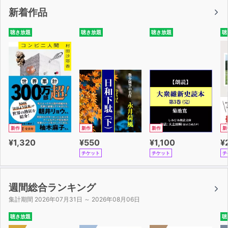
UNIT 1 日常のあいさつ
新着作品
UNIT 2 感謝する
UNIT 3 謝罪する
聴き放題
聴き放題
聴き放題
聴
UNIT 4 喜び・お願い
UNIT 5 同意・相づち
第3章 会話編
UNIT 6 初対面の会話①
人称代詞／人や物の名前の聞き方・答え方／省略疑問文
「呢」
UNIT 7 初対面の会話②
新作
新作
新作
新
たずねるときの切り出し表現／目上の人や年配の人の名
¥1,320
¥550
¥1,100
¥
前をたずねる
チケット
チケット
チ
／3種類の名前の言い方／普通以上の程度を表す「太〜
了」
UNIT 8 久しぶりの再会①
週間総合ランキング
「都」の使い方
集計期間 2026年07月31日 ～ 2026年08月06日
UNIT 9 久しぶりの再会②
聴き放題
聴
「～是～」の左右はイコール／疑問を表す「吗」と