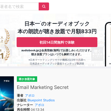
※
日本一
のオーディオブック
本の朗読が聴き放題で月額833円
初回14日間無料で体験
audiobook.jpは会員登録(無料)でお楽しみいただけます。
聴き放題プランはいつでも解約できます。
※日本マーケティングリサーチ機構2023年11月調べ
日本語オーディオブック書籍ラインナップ数調査
聴き放題対象
Email Marketing Secret
著者
アポロ
出版社
Bluepoint Studios
ナレーター
アポロ
再生時間
04:13:34