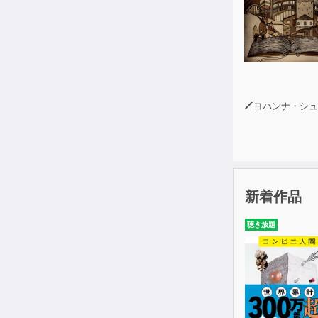
「少ないリス
です。
オンラインで
ヨハンナ・シュ
新着作品
聴き放題