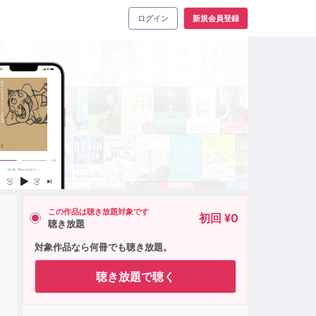
ログイン
新規会員登録
この作品は聴き放題対象です
初回 ¥0
聴き放題
対象作品なら何冊でも聴き放題。
聴き放題で聴く