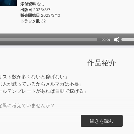
添付資料
なし
出版日
2023/3/7
販売開始日
2023/3/10
トラック数
32
Use
00:00
Up/D
Arrow
keys
作品紹介
to
incre
リスト数が多くないと稼げない」
or
む人が減っているからメルマガは不要」
decre
ールテンプレートがあれば自動で稼げる」
volum
な風に考えていませんか？
であれば、
えしておきたいことがあります。