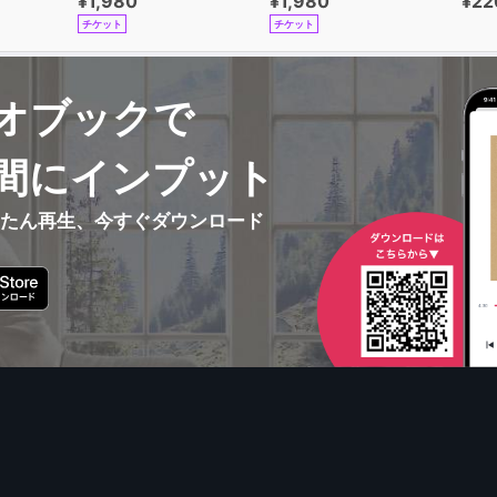
¥1,980
¥1,980
¥22
チケット
チケット
オブックで
間にインプット
んたん再生、今すぐダウンロード