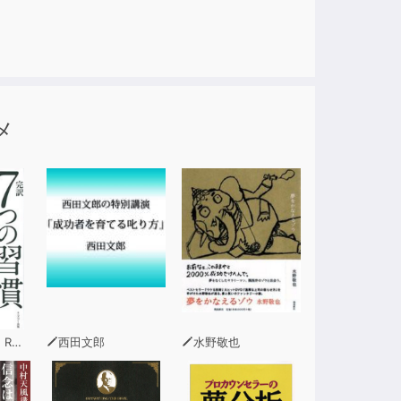
メ
ィー
西田文郎
水野敬也