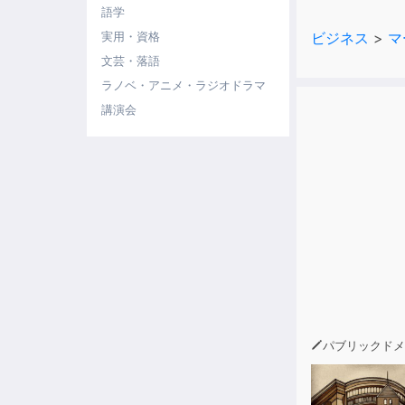
語学
ビジネス
>
マ
実用・資格
文芸・落語
「そんなこと
ラノベ・アニメ・ラジオドラマ
講演会
その理由につ
個人の場合で
リスト数が少
逆にメルマガ
大きな収益を
パブリックドメ
本書のテーマ