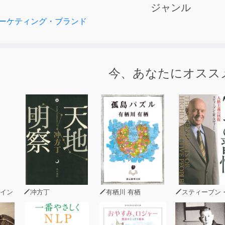
ジャンル
ーケティング・ブランド
はない」と。
今、あなたにオスス
いては本書の中でお話しします。
あれば、
なくても大きく稼ぐことは可能。
を持っていないと、
生み出すのは極めて難しくなります。
イン
冲方丁
有栖川 有栖
スティーブン・R・コヴ
は、