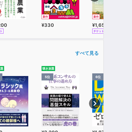
新作
新作
200
¥330
¥1,650
ト
チケット
すべて見る
放題
聴き放題
5位
6位