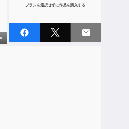
プランを選択せずに作品を購入する
own
ase
ase
e.