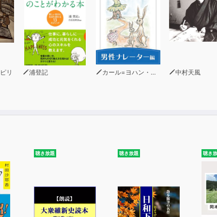
ト数でも高収益を生み出すメルマガの秘密」
ビジネスをしている個人の方に向けた内容になっています。
ピリ
浦登記
カール=ヨハン・エリーン
中村天風
聴き放題
聴き放題
聴き