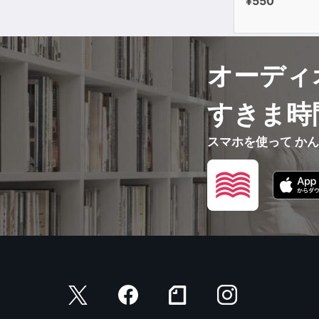
¥550
オーディ
すきま時
スマホを使って か