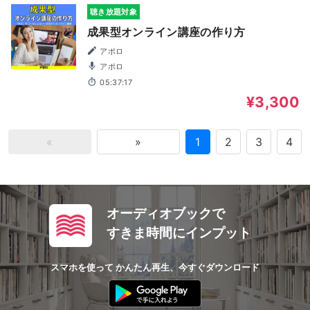
聴き放題対象
成果型オンライン講座の作り方
アポロ
アポロ
05:37:17
¥3,300
«
»
1
2
3
4
オーディオブックで
すきま時間にインプット
スマホを使って かんたん再生、今すぐダウンロード