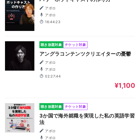
アポロ
アポロ
16:44:23
聴き放題対象
チケット対象
アングラコンテンツクリエイターの憂鬱
アポロ
アポロ
02:27:44
¥1,100
聴き放題対象
チケット対象
3か国で海外就職を実現した私の英語学習
法
アポロ
アポロ