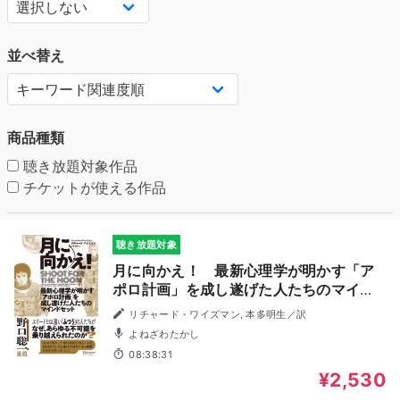
並べ替え
商品種類
聴き放題対象作品
チケットが使える作品
聴き放題対象
月に向かえ！ 最新心理学が明かす「ア
ポロ計画」を成し遂げた人たちのマイン
ドセット
リチャード・ワイズマン, 本多明生／訳
よねざわたかし
08:38:31
¥2,530