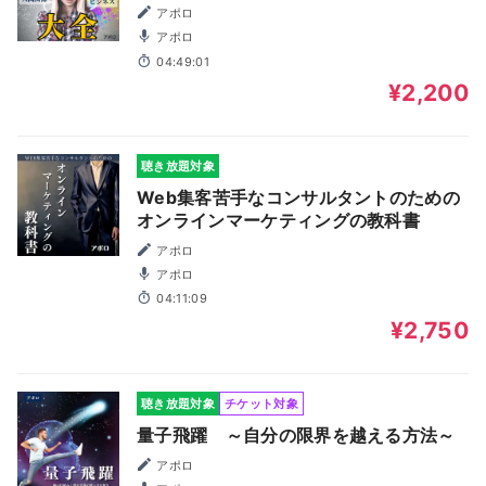
アポロ
アポロ
04:49:01
¥2,200
聴き放題対象
Web集客苦手なコンサルタントのための
オンラインマーケティングの教科書
アポロ
アポロ
04:11:09
¥2,750
聴き放題対象
チケット対象
量子飛躍 ～自分の限界を越える方法～
アポロ