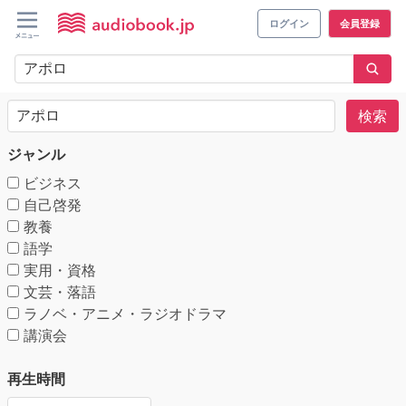
ログイン
会員登録
検索
ジャンル
ビジネス
自己啓発
教養
語学
実用・資格
文芸・落語
ラノベ・アニメ・ラジオドラマ
講演会
再生時間