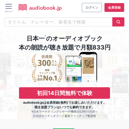
ログイン
会員登録
※
日本一
のオーディオブック
本の朗読が聴き放題で月額833円
初回14日間無料で体験
audiobook.jpは会員登録(無料)でお楽しみいただけます。
聴き放題プランはいつでも解約できます。
※日本マーケティングリサーチ機構2023年11月調べ
日本語オーディオブック書籍ラインナップ数調査