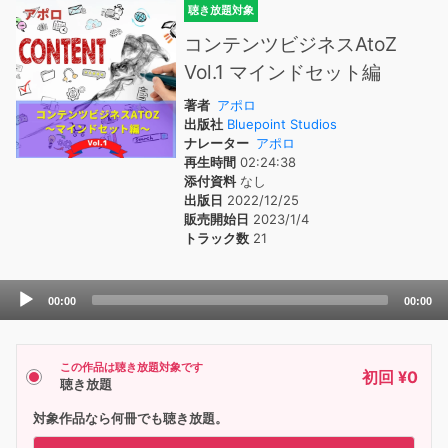
聴き放題対象
コンテンツビジネスAtoZ
Vol.1 マインドセット編
著者
アポロ
出版社
Bluepoint Studios
ナレーター
アポロ
再生時間
02:24:38
添付資料
なし
出版日
2022/12/25
販売開始日
2023/1/4
トラック数
21
Audio
00:00
00:00
Player
この作品は聴き放題対象です
初回 ¥0
聴き放題
対象作品なら何冊でも聴き放題。