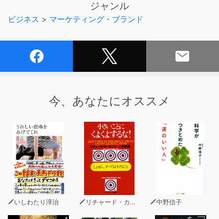
ジャンル
不労所得を構築することも可能です。
ビジネス
>
マーケティング・ブランド
やり方次第では、個人で億単位の収入を得られるのが、コ
ンテンツビジネスが最強たるゆえん。
このオーディオブックでは、コンテンツビジネスに挑戦し
今、あなたにオススメ
たい人に向けて役立つ情報を発信しています。
本書はその第1弾の「マインドセット編」です。
いしわたり淳治
リチャード・カールソン
中野信子