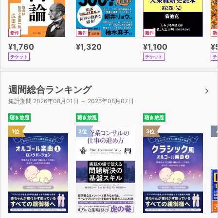
新作
新作
新作
新
¥1,760
¥1,320
¥1,100
¥
チケット
チケット
チ
週間総合ランキング
集計期間 2026年08月01日 ～ 2026年08月07日
聴き放題
聴き放題
聴き放題
1位
2位
3位