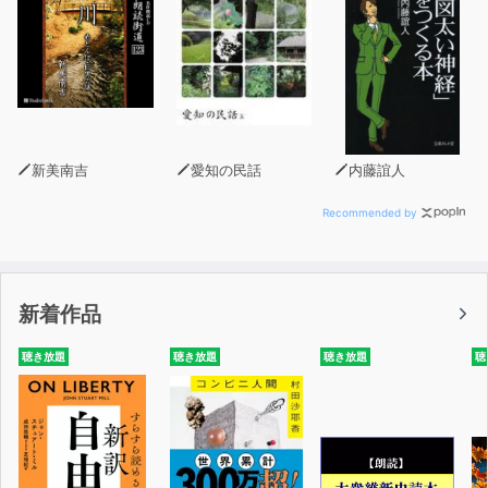
新美南吉
愛知の民話
内藤誼人
Recommended by
新着作品
聴き放題
聴き放題
聴き放題
聴