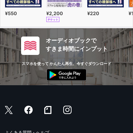
¥550
¥2,200
¥220
¥
チケット
オーディオブックで
すきま時間にインプット
スマホを使って かんたん再生、今すぐダウンロード
よくある質問・ヘルプ