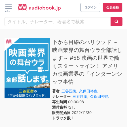
ログイン
会員登録
下から目線のハリウッド ～
映画業界の舞台ウラ全部話し
ます～ #58 映画の世界で働
くスタートライン！ アメリ
カ映画業界の「インターンシ
ップ事情」
著者
三谷匠衡
,
久保田裕也
ナレーター
三谷匠衡
,
久保田裕也
再生時間
00:30:08
添付資料
なし
販売開始日
2022/11/30
トラック数
1