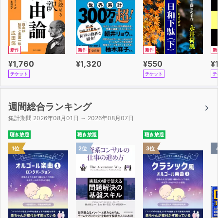
新作
新作
新作
新
¥1,760
¥1,320
¥550
¥
チケット
チケット
チ
週間総合ランキング
集計期間 2026年08月01日 ～ 2026年08月07日
聴き放題
聴き放題
聴き放題
1位
2位
3位