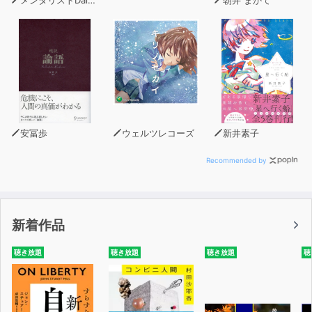
安冨歩
ウェルツレコーズ
新井素子
Recommended by
新着作品
聴き放題
聴き放題
聴き放題
聴