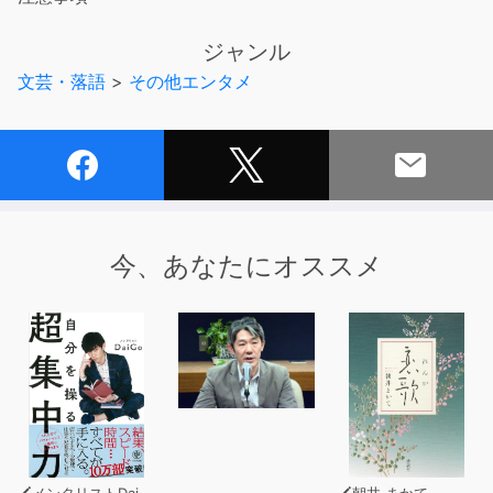
ジャンル
文芸・落語
>
その他エンタメ
今、あなたにオススメ
メンタリストDaiGo
朝井 まかて