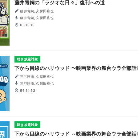
藤井青銅の「ラジオな日々」復刊への道
藤井青銅, 久保田裕也
藤井青銅, 久保田裕也
03:10:10
聴き放題対象
下から目線のハリウッド 〜映画業界の舞台ウラ全部話
三谷匠衡, 久保田裕也
三谷匠衡, 久保田裕也
56:14:33
聴き放題対象
下から目線のハリウッド ～映画業界の舞台ウラ全部話