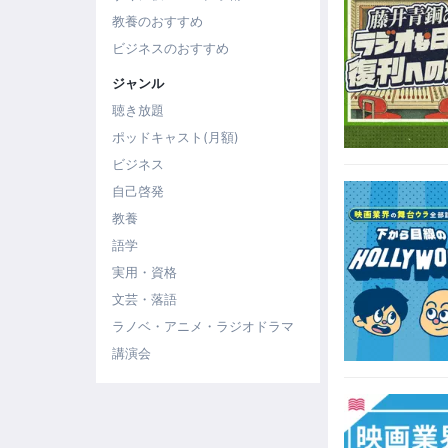
教養のおすすめ
ビジネスのおすすめ
ジャンル
聴き放題
ポッドキャスト(月額)
ビジネス
自己啓発
教養
語学
実用・資格
文芸・落語
ラノベ・アニメ・ラジオドラマ
講演会