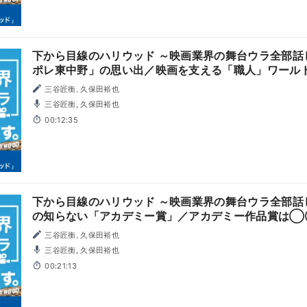
下から目線のハリウッド ～映画業界の舞台ウラ全部話し
ポレ東中野」の思い出／映画を支える「職人」ワール
三谷匠衡, 久保田裕也
三谷匠衡, 久保田裕也
00:12:35
下から目線のハリウッド ～映画業界の舞台ウラ全部話し
の知らない「アカデミー賞」／アカデミー作品賞は◯
い？
三谷匠衡, 久保田裕也
三谷匠衡, 久保田裕也
00:21:13