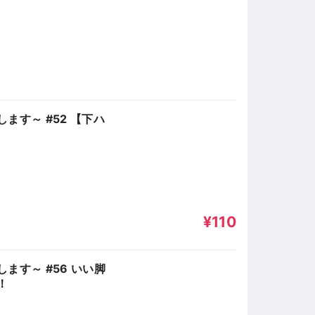
ます～ #52 【下ハ
¥110
ます～ #56 いい脚
！