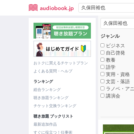
ジャンル
ビジネス
自己啓発
教養
おトクに買えるチケットプラン
語学
よくある質問・ヘルプ
実用・資格
文芸・落語
ランキング
ラノベ・アニ
総合ランキング
講演会
聴き放題ランキング
チケット交換ランキング
聴き放題 ブックリスト
最新追加作品
すぐに役立つ！仕事術