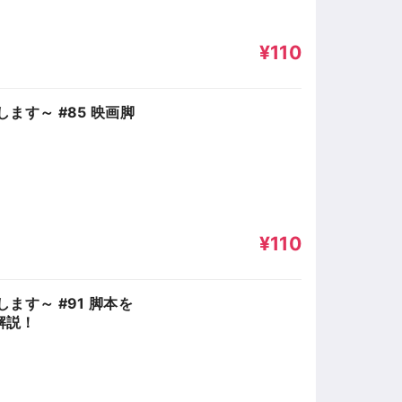
¥110
ます～ #85 映画脚
¥110
す～ #91 脚本を
解説！