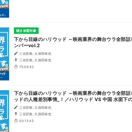
聴き放題対象
下から目線のハリウッド ～映画業界の舞台ウラ全部話
ンバーvol.2
三谷匠衡, 久保田裕也
三谷匠衡, 久保田裕也
75:00:42
下から目線のハリウッド ～映画業界の舞台ウラ全部話し
ッドの人種差別事情_！／ハリウッド VS 中国 水面下
三谷匠衡, 久保田裕也
三谷匠衡, 久保田裕也
00:13:43