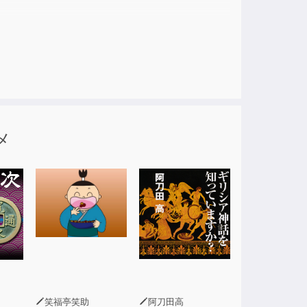
メ
笑福亭笑助
阿刀田高