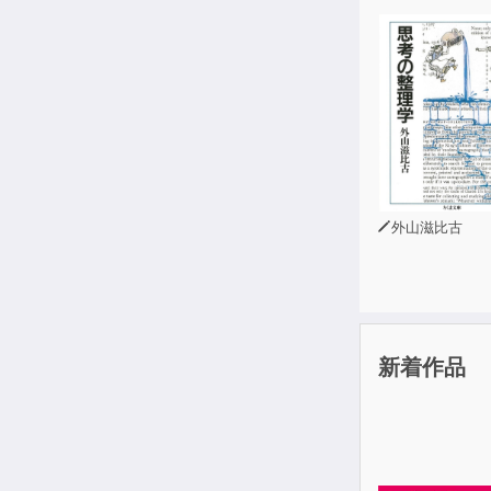
【目次】（一
第１章：科学
・厚底シュー
・30キロ走
・カーボロー
・中・上級者
・ランニング
外山滋比古
・Ｑちゃんの
第２章：「ラ
・ランニング
・肘は横に
・体の真下に
新着作品
・速くなるな
第３章：３週
・心肺機能と