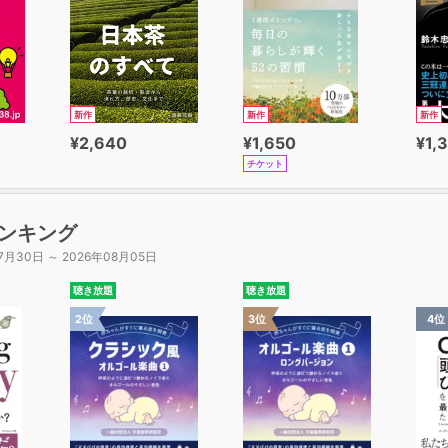
ミンが貧血、免疫力低下を防ぐ
版・ビルドアップ走と峠走で走りを変えろ
ルドアップ走、岩本式インターバル走のやり方
の能力をバラバラに鍛えてみる
新作
新作
新作
離の６分の１が１回に走って良い距離
¥2,640
¥1,650
¥1,
走行距離の10分の１を基本とする
チケット
りレースマネジメントで自己ベスト更新！
の24時間で30分速くなれる
ンキング
食事はゴール時間から逆算
7月30日 ～ 2026年08月05日
グアップはしない
のラップ表をトレースして走る
聴き放題
聴き放題
追いかけてはいけない 他
2位
3位
4位