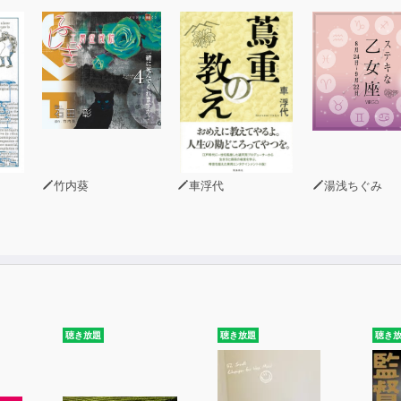
部抜粋。詳しい目次は「目次を見る」をご覧ください）
に反する「常識」がベスト更新を邪魔している
ズでは速く楽に走ることはできない
を過信してはいけない
ディングを無理に行わない
ランナーのＬＳＤに潜む２つの問題点
にストレッチは必要なし
竹内葵
車浮代
湯浅ちぐみ
金メダルの陰には「峠走」があった
ン反射」を活用した走りで劇的に速くなる
は着地した瞬間の「ラン反射」で走る
スイングする
着地すれば、爪先着地でもかかと着地でも良い
らストライド走法が近道
聴き放題
聴き放題
聴き
間で最強の「ランナー体質」に変身できる
着地筋の成長速度の違いに注意する