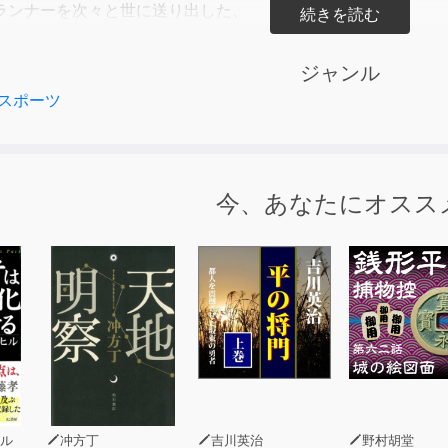
ランナーを次々と世に送り出した、
ンニングコーチ岩本能史の“最速を導く
最新刊が、ついに発売!
ジャンル
スポーツ
トレーニングやレース攻略の方法論はもちろん、
論の最新解説や科学的・実証的な分析など、
論の“集大成”となるバイブル的一冊です。
今、あなたにオスス
』を活用した走りで劇的に速くなる」
離の６分の１が１回に走って良い距離」
らストライド走法が近道」
満載。「目標タイム別ラップ表」も掲載します
、3.5、4、4.15）。
試したくなり、試せばあなたのRUNが変わる!
憧れの「自己ベスト」をたたき出せ!
-----
ル
冲方丁
吉川英治
野村胡堂