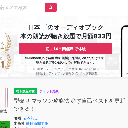
※
日本一
のオーディオブック
本の朗読が聴き放題で月額833円
初回14日間無料で体験
audiobook.jpは会員登録(無料)でお楽しみいただけます。
聴き放題プランはいつでも解約できます。
※日本マーケティングリサーチ機構2023年11月調べ
日本語オーディオブック書籍ラインナップ数調査
聴き放題対象
チケット対象
型破り マラソン攻略法 必ず自己ベストを更新
できる！
著者
岩本能史
出版社
朝日新聞出版