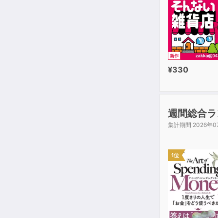
・Ｌ－グルタ
第４章：決定
・15キロビ
・峠走で４つ
新作
・月間走行距
¥330
・峠走は月間
第５章：型破
・レース直前
週間総合ラ
・レース前の
集計期間 2026年0
・ウォーミン
・目標タイム
・ペーサーを
1位