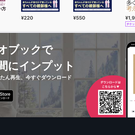
¥220
¥550
¥1,
チケッ
オブックで
間にインプット
んたん再生、今すぐダウンロード