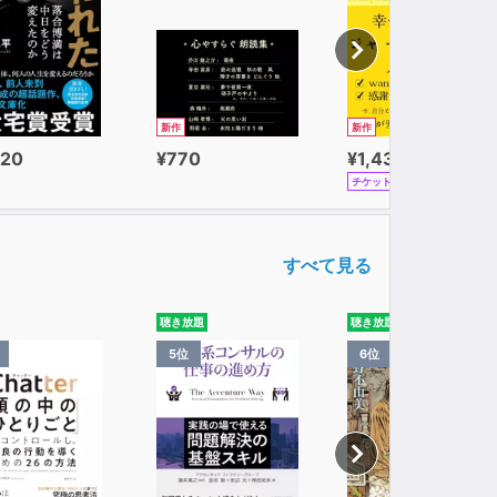
新作
新作
320
¥770
¥1,430
チケット
すべて見る
聴き放題
聴き放題
5位
6位