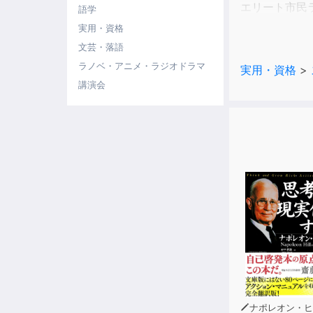
エリート市民
語学
あの異端のラ
実用・資格
最新メソッド”
文芸・落語
ラノベ・アニメ・ラジオドラマ
実用・資格
>
即実践できる
講演会
これまでの理
まさに岩本理
「『ラン反射
「月間走行距
「速くなるな
など新理論も
（サブ3、3.15
読めばきっと
この一冊で、
--------------
ナポレオン・ヒ