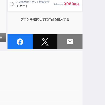
この作品はチケット対象です
¥
980
¥
1,500
税込
チケット
プランを選択せずに作品を購入する
own
ase
ase
e.