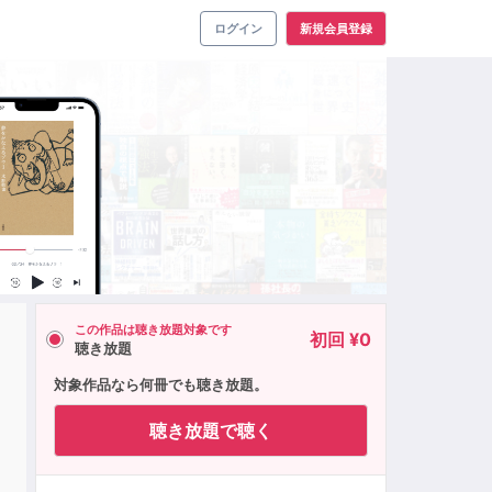
ログイン
新規会員登録
この作品は聴き放題対象です
初回 ¥0
聴き放題
対象作品なら何冊でも聴き放題。
聴き放題で聴く