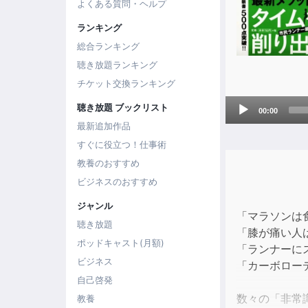
よくある質問・ヘルプ
ランキング
総合ランキング
聴き放題ランキング
チケット交換ランキング
Audio
聴き放題 ブックリスト
00:00
Player
最新追加作品
すぐに役立つ！仕事術
教養のおすすめ
ビジネスのおすすめ
ジャンル
「マラソンは
聴き放題
「膝が痛い人
ポッドキャスト(月額)
「ランナーに
ビジネス
「カーボロー
自己啓発
数々の「非常
教養