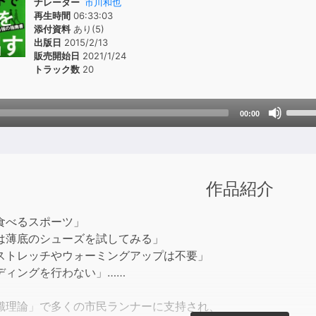
ナレーター
市川和也
再生時間
06:33:03
添付資料
あり(5)
出版日
2015/2/13
販売開始日
2021/1/24
トラック数
20
Use
00:00
Up/D
Arrow
keys
to
作品紹介
incre
or
食べるスポーツ」
decre
は薄底のシューズを試してみる」
volum
ストレッチやウォーミングアップは不要」
ディングを行わない」……
識理論」で多くの市民ランナーに支持され、