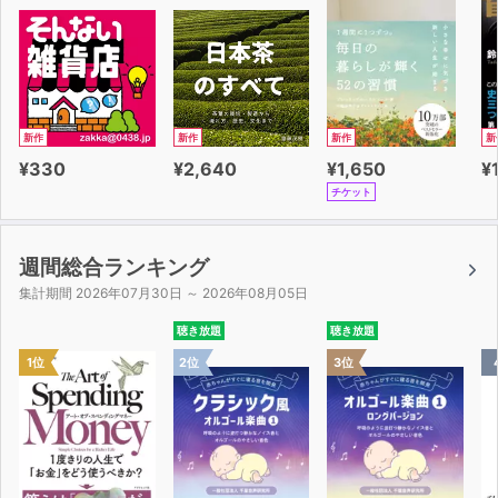
新作
新作
新作
新
¥330
¥2,640
¥1,650
¥
チケット
週間総合ランキング
集計期間 2026年07月30日 ～ 2026年08月05日
聴き放題
聴き放題
1位
2位
3位