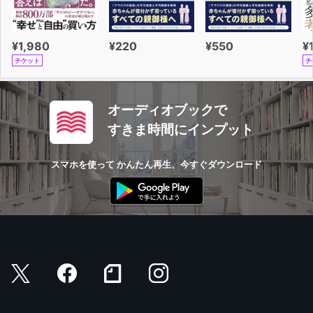
¥1,980
¥220
¥550
¥
チケット
チ
オーディオブックで
すきま時間にインプット
スマホを使って かんたん再生、今すぐダウンロード