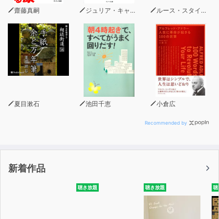
齋藤真嗣
ジュリア・キャメロン
ルース・スタイルズ・ガネット
夏目漱石
池田千恵
小倉広
Recommended by
新着作品
聴き放題
聴き放題
聴