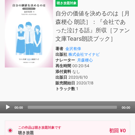
聴き放題対象
自分の価値を決めるのは［月
森梗心 朗読］：『会社であ
った泣ける話』所収［ファン
文庫Tears朗読ブック］
著者
金沢有倖
出版社
株式会社マイナビ
ナレーター
月森梗心
再生時間
00:20:54
添付資料
なし
出版日
2020/6/10
販売開始日
2020/7/8
トラック数
1
Audio
00:00
00:00
Player
この作品は聴き放題対象です
初回 ¥0
聴き放題