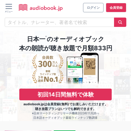
ログイン
会員登録
※
日本一
のオーディオブック
本の朗読が聴き放題で月額833円
初回14日間無料で体験
audiobook.jpは会員登録(無料)でお楽しみいただけます。
聴き放題プランはいつでも解約できます。
※日本マーケティングリサーチ機構2023年11月調べ
日本語オーディオブック書籍ラインナップ数調査