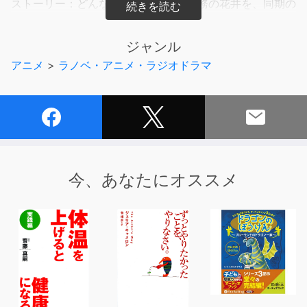
ストーリー：どんな仕事も断らない総務の花井を、同期の
田中は苦々しい表情で見つめ……。
著者 金沢有倖／朗読 月森梗心／イラスト 456
ジャンル
アニメ
>
ラノベ・アニメ・ラジオドラマ
＊『会社であった泣ける話』に収録されています。
＊『会社であった泣ける話』全話を収録したフルセット版
も発売中。
今、あなたにオススメ