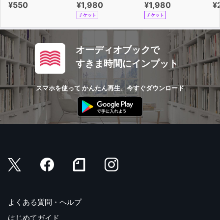
¥550
¥1,980
¥1,980
¥
チケット
チケット
オーディオブックで
すきま時間にインプット
スマホを使って かんたん再生、今すぐダウンロード
よくある質問・ヘルプ
はじめてガイド