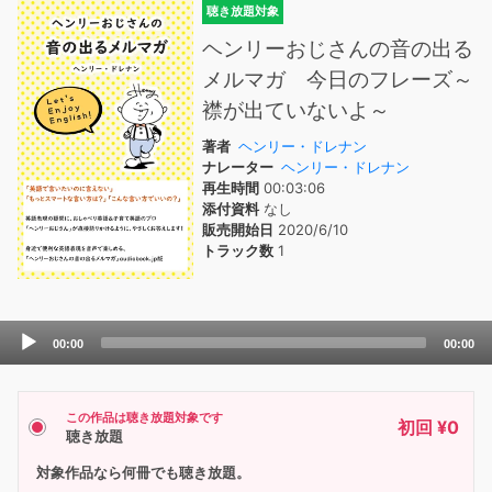
聴き放題対象
ヘンリーおじさんの音の出る
メルマガ 今日のフレーズ～
襟が出ていないよ～
著者
ヘンリー・ドレナン
ナレーター
ヘンリー・ドレナン
再生時間
00:03:06
添付資料
なし
販売開始日
2020/6/10
トラック数
1
Audio
00:00
00:00
Player
この作品は聴き放題対象です
初回 ¥0
聴き放題
対象作品なら何冊でも聴き放題。