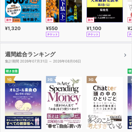
新作
新作
新作
新
¥1,320
¥550
¥1,100
¥
チケット
チケット
チ
週間総合ランキング
集計期間 2026年07月31日 ～ 2026年08月06日
聴き放題
聴
1位
2位
3位