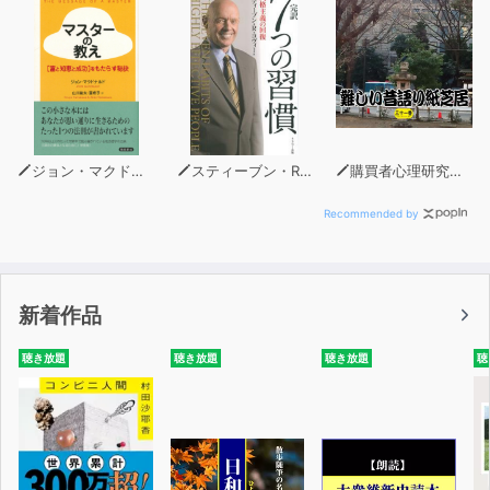
ジョン・マクドナルド
スティーブン・R・コヴィー
購買者心理研究所 株式会社モデンナ 顧問 青木幹和
Recommended by
新着作品
聴き放題
聴き放題
聴き放題
聴