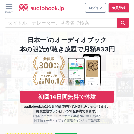
ログイン
会員登録
※
日本一
のオーディオブック
本の朗読が聴き放題で月額833円
初回14日間無料で体験
audiobook.jpは会員登録(無料)でお楽しみいただけます。
聴き放題プランはいつでも解約できます。
※日本マーケティングリサーチ機構2023年11月調べ
日本語オーディオブック書籍ラインナップ数調査