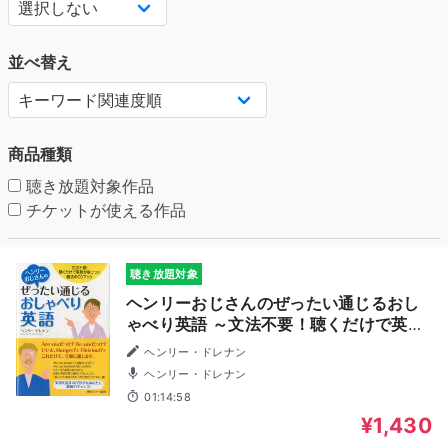
並べ替え
商品種類
聴き放題対象作品
チケットが使える作品
聴き放題対象
ヘンリーおじさんのぜったい通じるおし
ゃべり英語 ～文法不要！聴くだけで英語
が身につく魔法のCDブック～
ヘンリー・ドレナン
ヘンリー・ドレナン
01:14:58
¥1,430