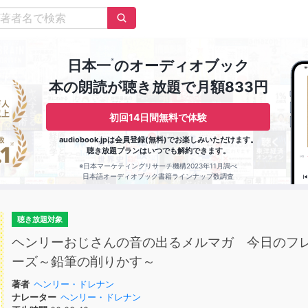
※
日本一
のオーディオブック
本の朗読が聴き放題で月額833円
初回14日間無料で体験
audiobook.jpは会員登録(無料)でお楽しみいただけます。
聴き放題プランはいつでも解約できます。
※日本マーケティングリサーチ機構2023年11月調べ
日本語オーディオブック書籍ラインナップ数調査
聴き放題対象
ヘンリーおじさんの音の出るメルマガ 今日のフ
ーズ～鉛筆の削りかす～
著者
ヘンリー・ドレナン
ナレーター
ヘンリー・ドレナン