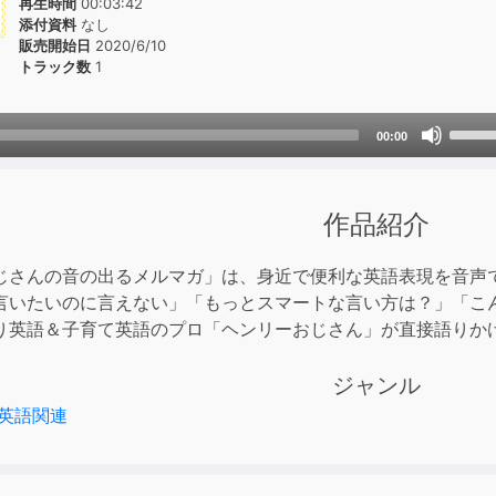
再生時間
00:03:42
添付資料
なし
販売開始日
2020/6/10
トラック数
1
Use
00:00
Up/D
Arrow
keys
作品紹介
to
incre
じさんの音の出るメルマガ」は、身近で便利な英語表現を音声
or
言いたいのに言えない」「もっとスマートな言い方は？」「こ
decre
り英語＆子育て英語のプロ「ヘンリーおじさん」が直接語りか
volum
ジャンル
英語関連