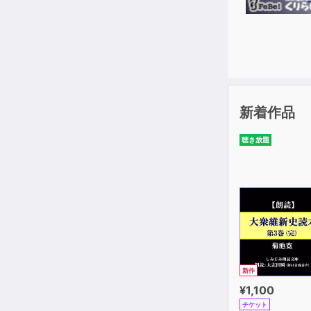
新着作品
聴き放題
新作
¥1,100
チケット