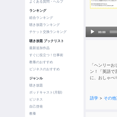
よくある質問・ヘルプ
ランキング
総合ランキング
聴き放題ランキング
Audio
チケット交換ランキング
00:00
Player
聴き放題 ブックリスト
最新追加作品
すぐに役立つ！仕事術
教養のおすすめ
「ヘンリーお
ビジネスのおすすめ
ン！「英語で
に、おしゃべ
ジャンル
聴き放題
ポッドキャスト(月額)
語学
>
その他
ビジネス
自己啓発
教養