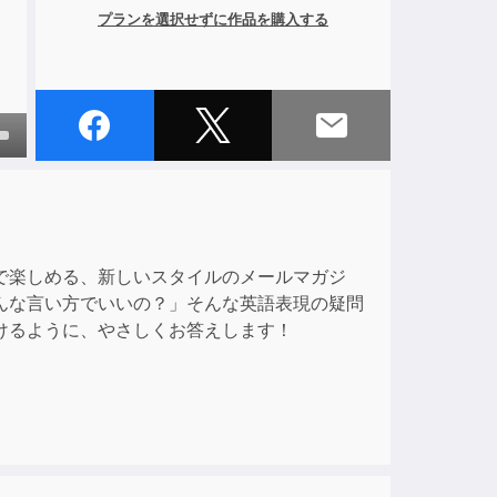
プランを選択せずに作品を購入する
own
ase
で楽しめる、新しいスタイルのメールマガジ
んな言い方でいいの？」そんな英語表現の疑問
ase
けるように、やさしくお答えします！
e.