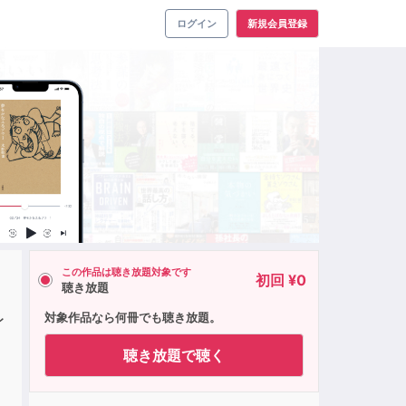
ログイン
新規会員登録
この作品は聴き放題対象です
初回 ¥0
聴き放題
レ
対象作品なら何冊でも聴き放題。
聴き放題で聴く