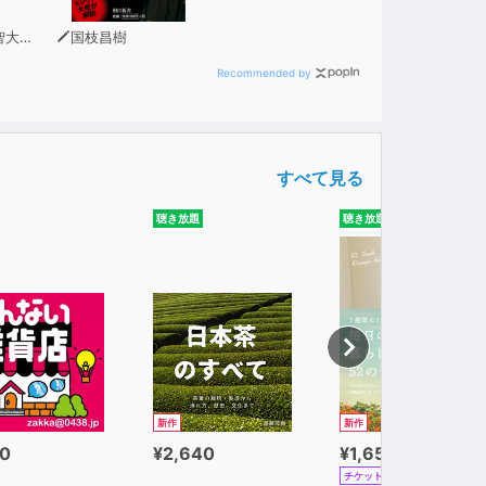
究所長）
国枝昌樹
Recommended by
すべて見る
聴き放題
聴き放題
新作
新作
0
¥2,640
¥1,650
チケット