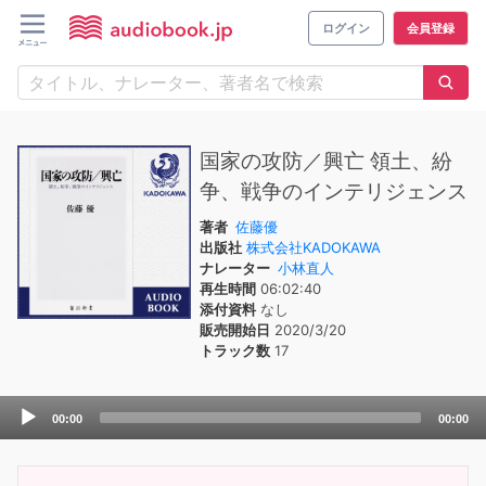
ログイン
会員登録
国家の攻防／興亡 領土、紛
争、戦争のインテリジェンス
著者
佐藤優
出版社
株式会社KADOKAWA
ナレーター
小林直人
再生時間
06:02:40
添付資料
なし
販売開始日
2020/3/20
トラック数
17
Audio
00:00
00:00
Player