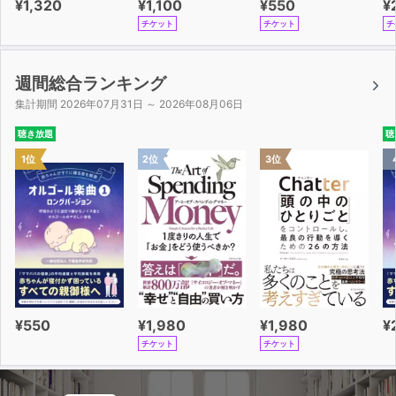
¥1,320
¥1,100
¥550
¥
チケット
チケット
チ
週間総合ランキング
集計期間 2026年07月31日 ～ 2026年08月06日
聴き放題
聴
1位
2位
3位
¥550
¥1,980
¥1,980
¥
チケット
チケット