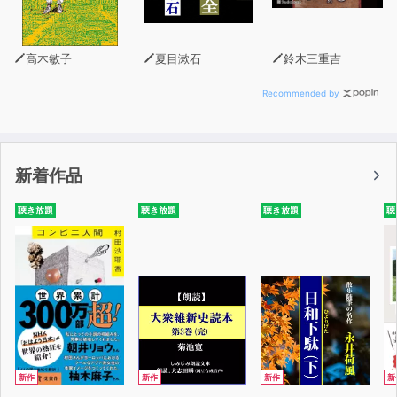
高木敏子
夏目漱石
鈴木三重吉
Recommended by
新着作品
聴き放題
聴き放題
聴き放題
聴
新作
新作
新作
新