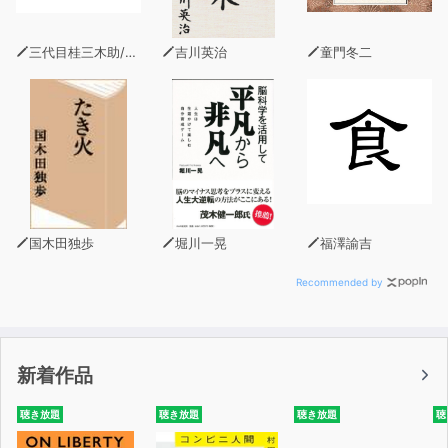
ます。
三代目桂三木助/北大路魯山人/古川緑波/坂口安吾
吉川英治
童門冬二
こんなことで脳が変わるの？と思うようなコツもあること
でしょう。
複雑なものと思われがちな脳は、実はまっすぐで素直なの
かもしれません。
私たちがまっすぐに素直に生きれば、脳もその通りに変わ
ってくれるのです。
あなたも脳を通して人生のさまざまなことについて考えて
国木田独歩
堀川一晃
福澤諭吉
みてはいかがでしょうか。
いかに人生の無限が素晴らしいかを感じ、
Recommended by
生きるということの胸がいっぱいになるような切なさと楽
しさを感じることができる一冊です。
新着作品
これまでの人生と、これからの生き方に思いをはせなが
ら、じっくりとお楽しみください。
聴き放題
聴き放題
聴き放題
聴