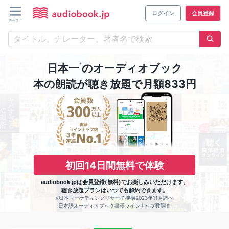
ログイン
会員登録
※
日本一
のオーディオブック
本の朗読が聴き放題で月額833円
初回14日間無料で体験
audiobook.jpは会員登録(無料)でお楽しみいただけます。
聴き放題プランはいつでも解約できます。
※日本マーケティングリサーチ機構2023年11月調べ
日本語オーディオブック書籍ラインナップ数調査