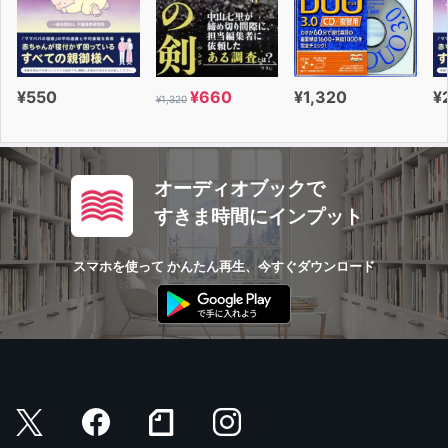
¥550
¥660
¥1,320
¥
¥1,320
オーディオブックで
すきま時間にインプット
スマホを使って かんたん再生、今すぐダウンロード