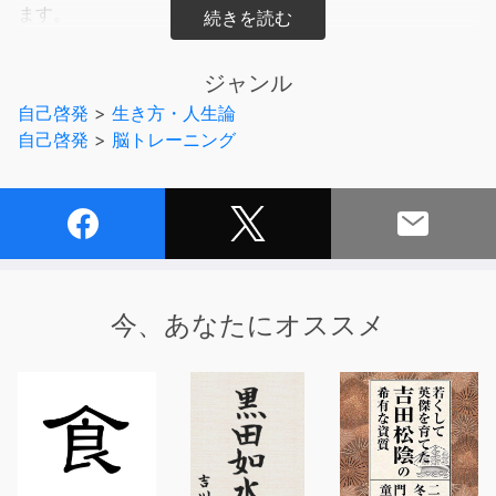
ます。
脳について、そして生きることについて、自分の生活を振
り返りながら考えを深められる一冊です。
ジャンル
自己啓発
>
生き方・人生論
あなたは最近、何に感動しましたか？
自己啓発
>
脳トレーニング
自分の脳の働きを変える一番いい方法は、「感動する」と
いうことです。
感動することほど、人を変えることはありません。
逆に言うと感動は、人間を変えてしまう「劇薬」です。
そして脳は無限に変わっていくことができるということ
今、あなたにオススメ
を、現代の脳科学が証明しています。
脳は感動することで変わり続け、成長し続けることができ
るのです。
本作品では、テレビなどにも多く出演し、数々のベストセ
ラーでも知られる茂木健一郎氏が、
脳を変え、成長させ続けるための55のコツを紹介してい