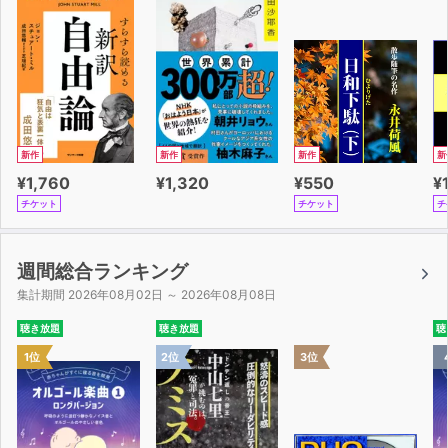
新作
新作
新作
新
¥1,760
¥1,320
¥550
¥
チケット
チケット
チ
週間総合ランキング
集計期間 2026年08月02日 ～ 2026年08月08日
聴き放題
聴き放題
聴
1位
2位
3位