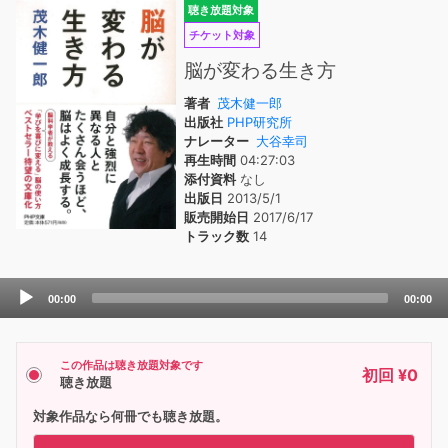
聴き放題対象
チケット対象
脳が変わる生き方
著者
茂木健一郎
出版社
PHP研究所
ナレーター
大谷幸司
再生時間
04:27:03
添付資料
なし
出版日
2013/5/1
販売開始日
2017/6/17
トラック数
14
Audio
00:00
00:00
Player
この作品は聴き放題対象です
初回 ¥0
聴き放題
対象作品なら何冊でも聴き放題。