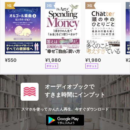
＊単語＆ミニフレーズ
1位
2位
3位
●４章「コンビニ」
・コンビニ①～⑤
＊単語＆ミニフレーズ
●５章「宿泊施設」
・宿泊施設①～⑥
＊単語＆ミニフレーズ
●６章「その他のさまざまなサービス」
・カラオケ店①～②
¥550
¥1,980
¥1,980
¥
・レンタルビデオ店①～②
チケット
チケット
・講座①～③
＊単語＆ミニフレーズ
●７章「電話対応」
オーディオブックで
・電話対応の基本①～⑤
すきま時間にインプット
＊単語＆ミニフレーズ
●８章「緊急・トラブル」
スマホを使って かんたん再生、今すぐダウンロード
・急病人
・地震
・火災