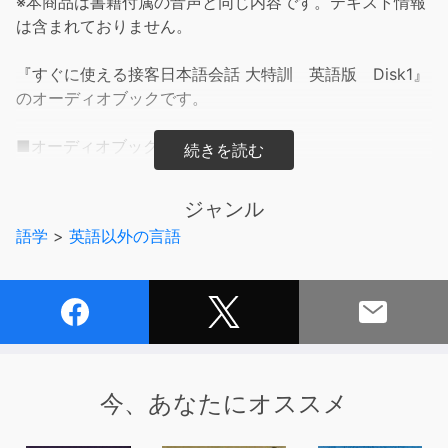
※本商品は書籍付属の音声と同じ内容です。テキスト情報
は含まれておりません。
『すぐに使える接客日本語会話 大特訓 英語版 Disk1』
のオーディオブックです。
■オーディオブックの内容■
第1章～第3章UNIT７に掲載のフレーズ例を「英語→日本
語」の順で収録。
ジャンル
語学
>
英語以外の言語
■テキストの内容■
現在、日本で働く外国人は増加の一途で、活躍の場もあら
ゆる業種・職種に広がっている。特に増えているのがサー
ビス産業で、彼らは日々、一般の日本人を相手に、他の日
本人と同じ仕事をしている。
その結果、彼らにはより高い日本語力と日本的なサービス
精神が求められるようになった。そこで役立つのがこの
今、あなたにオススメ
本！（従来の日本語教材は工場やオフィスを想定したも
の） 店や企業にとっては「持たせて安心できる」、働く