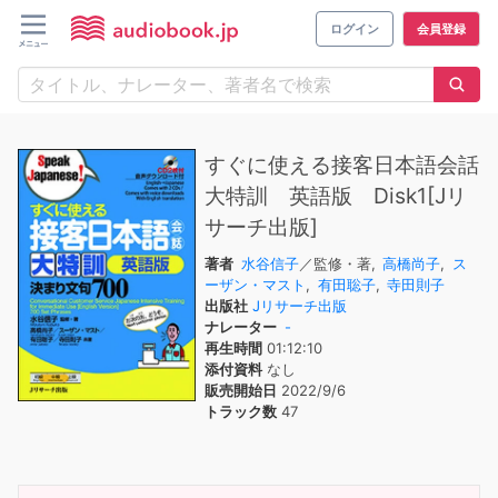
ログイン
会員登録
すぐに使える接客日本語会話
大特訓 英語版 Disk1[Jリ
サーチ出版]
著者
水谷信子
／監修・著,
高橋尚子
,
ス
ーザン・マスト
,
有田聡子
,
寺田則子
出版社
Jリサーチ出版
ナレーター
-
再生時間
01:12:10
添付資料
なし
販売開始日
2022/9/6
トラック数
47