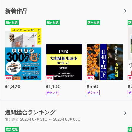
●序章「日本人とうまく付き合う方法」
新着作品
●１章「敬語の基本パターンと接客の基本表現」
敬語①～⑥／客を迎える・客を見送る／会計①～③な
聴き放題
聴き放題
聴き放題
聴
ど
●２章「飲食店」
・飲食店の基本①～⑭
・ファーストフード店①～③
・居酒屋①～⑤
・パブ
＊単語＆ミニフレーズ
●３章「販売店」
新作
新作
新作
新
・販売店の基本①～⑦
¥1,320
¥1,100
¥550
¥
・アパレル①～⑥
チケット
チケット
チ
・雑貨店
・ドラッグストア①～④
・化粧品店
週間総合ランキング
・スーパーマーケット①~③
集計期間 2026年07月31日 ～ 2026年08月06日
・家電量販店①～②
聴き放題
聴