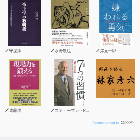
外国人にとっても「安心と自信が得られる」一冊。
本書では、まず接客の心構えや敬語の基本ルールを押さ
え、それから業種やシーン別にユニットを立て、実践的に
学習していく。
各ユニットでは、付属の音声とともに、基本フレーズを耳
と口をフルに使いながらどんどん練習。「英語→日本語」
の順で練習を重ねることで、必要な場面でフレーズがすぐ
守屋洋
水野敬也
岸見一郎
に口から出るようになる。92ユニットで構成され、700
以上のフレーズを紹介。また、各ユニットの語句説明やミ
ニコラムなどを通して、英語と日本語の表現の違いを確認
したり、実際に働くときに役立つ知識を得たりすることが
できる。
一冊を通した学習で、日本語を使って仕事をするための、
実践的なコミュニケーション力がどんどん身についてい
く。
遠藤功
スティーブン・R・コヴィー
■目次■
Recommended by
●はじめに
●この本の使い方