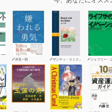
今、あなたにオスス
こうした脳の勝手な“妄想”が、成功へと導く大きな鍵を握って
誰にでも備わっています。
脳というのは、もともと持っているものをコントロールし、
成長していきます。
想力が、子どもの方が優れているのはそのためで、
らめきの能力が育ち、その後、ちょっと遅れて抑制の部分が発
当は斬新な発想を思いつく妄想力があるのに、
岸見一郎
ザンティ・スミス・セラフィン
ジェフリー・
を現実化できるまで育てられずにいる人が多いのです。
の多くは、妄想する力を上手く活用しています。
科学的な観点から、私たちの脳がどれほどの錯覚によって騙さ
とを見ていないかということを、身近な例をあげて解説します
を現実に変える、あなたの脳をダマす方法を伝授します。