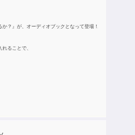
ase
るか？』が、オーディオブックとなって登場！
ase
e.
入れることで、
しれません。