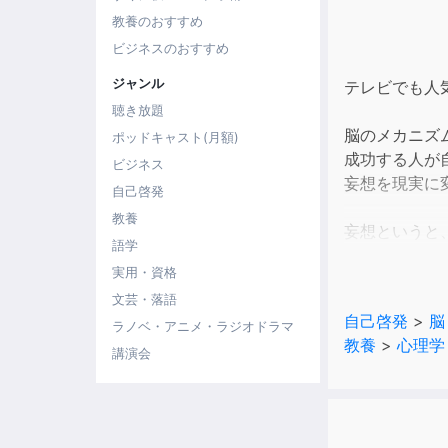
教養のおすすめ
ビジネスのおすすめ
ジャンル
テレビでも人
聴き放題
脳のメカニズ
ポッドキャスト(月額)
成功する人が
ビジネス
妄想を現実に
自己啓発
教養
妄想というと
語学
実用・資格
・突然お金持
文芸・落語
・かわいい女
自己啓発
>
脳
・南の島で何
ラノベ・アニメ・ラジオドラマ
教養
>
心理学
講演会
このように、
一方で、しょ
「この人は妄