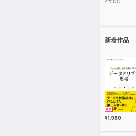
でじじ
妄想するだけ
必要なのは、
多くの成功者
妄想を現実に
新着作品
新作
¥1,980