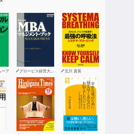
メ
いるのです。
達していくのです。
ムーア
グロービス経営大学院
北川 貴英
れていて、
。