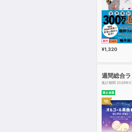
新作
¥1,320
週間総合ラ
集計期間 2026年0
聴き放題
1位