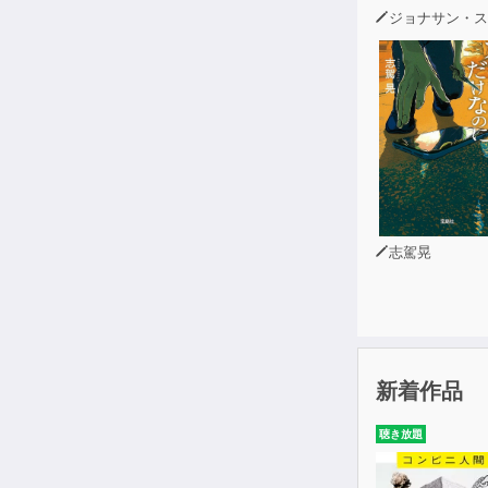
ジョナサン・スウィ
志駕晃
新着作品
聴き放題