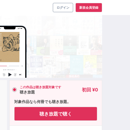
ログイン
新規会員登録
この作品は聴き放題対象です
初回 ¥0
聴き放題
対象作品なら何冊でも聴き放題。
聴き放題で聴く