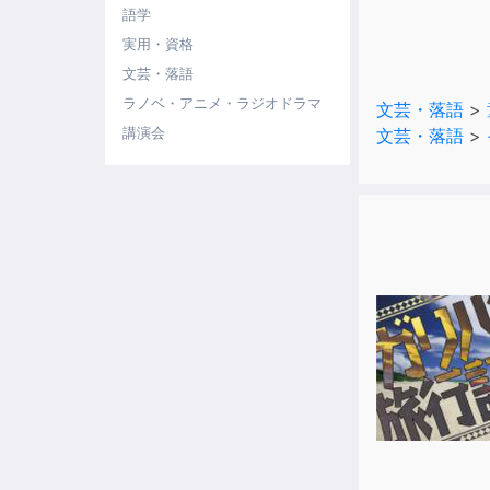
語学
本間栞に抜擢
実用・資格
本が大好きな
文芸・落語
ラノベ・アニメ・ラジオドラマ
文芸・落語
>
JS図書委員
講演会
文芸・落語
>
・ごん狐
・赤とんぼ
・手袋を買い
・飴玉
・赤い蝋燭
・牛をつない
イラスト：あ
声優：井上奈
演出：西原翔
収録/編集：
企画/制作：