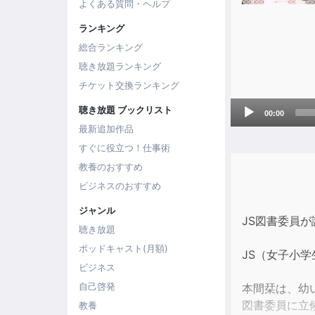
よくある質問・ヘルプ
ランキング
総合ランキング
聴き放題ランキング
チケット交換ランキング
Audio
聴き放題 ブックリスト
00:00
Player
最新追加作品
すぐに役立つ！仕事術
教養のおすすめ
ビジネスのおすすめ
ジャンル
JS図書委員
聴き放題
ポッドキャスト(月額)
JS（女子小
ビジネス
自己啓発
本間栞は、幼
図書委員に立
教養