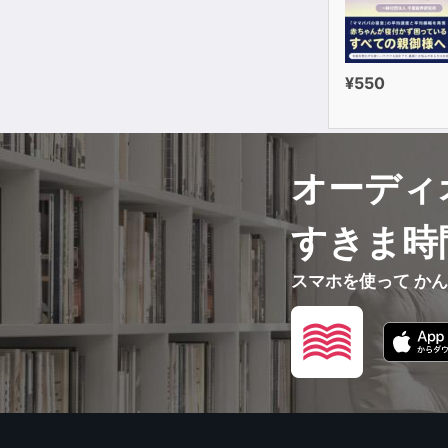
¥550
オーディ
すきま時
スマホを使って か