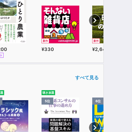
新作
新作
200
¥330
¥2,640
ト
すべて見る
放題
聴き放題
5位
6位