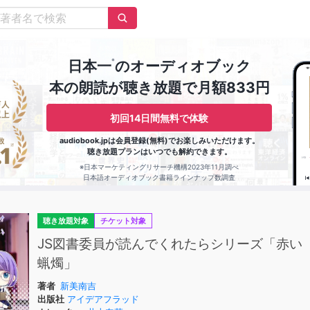
※
日本一
のオーディオブック
本の朗読が聴き放題で月額833円
初回14日間無料で体験
audiobook.jpは会員登録(無料)でお楽しみいただけます。
聴き放題プランはいつでも解約できます。
※日本マーケティングリサーチ機構2023年11月調べ
日本語オーディオブック書籍ラインナップ数調査
聴き放題対象
チケット対象
JS図書委員が読んでくれたらシリーズ「赤い
蝋燭」
著者
新美南吉
出版社
アイデアフラッド