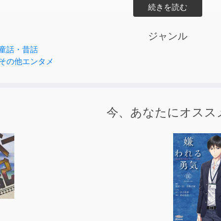
されたのは、文化放送のアシスタントMCやゲームに活動中の
彼女だからこその素直で可愛い声は、物語が自然と入ってくる
ジャンル
童話・昔話
が読んでくれたらシリーズ
その他エンタメ
に
今、あなたにオスス
だ椿の木
るえむ
菜
吾
スーパーシャークエンターテイメント
アイデアフラッド合同会社