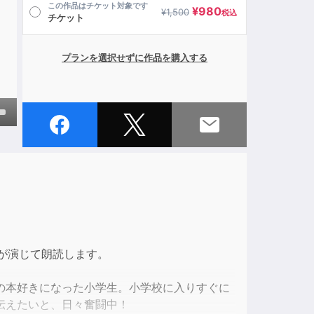
この作品はチケット対象です
¥
980
¥
1,500
税込
チケット
プランを選択せずに作品を購入する
own
ase
ase
e.
が演じて朗読します。
の本好きになった小学生。小学校に入りすぐに
伝えたいと、日々奮闘中！