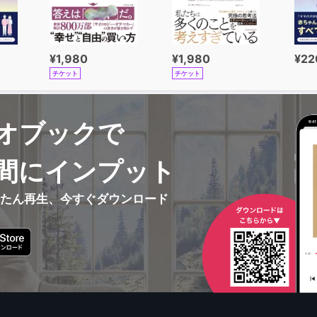
¥1,980
¥1,980
¥22
チケット
チケット
オブックで
間にインプット
んたん再生、今すぐダウンロード