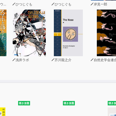
フト
ひつじぐも
ひつじぐも
岸見一郎
浅井ラボ
芥川龍之介
自然史学会連
聴き放題
聴き放題
聴き