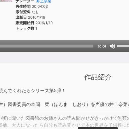
ナレーター
井上奈菜
再生時間
00:04:03
添付資料
なし
出版日
2016/1/19
販売開始日
2016/1/19
トラック数
1
Use
00:00
Up/D
Arrow
keys
to
作品紹介
incre
or
が読んでくれたらシリーズ第5弾！
decre
volum
学生）図書委員の本間 栞（ほんま しおり）を声優の井上奈菜
い頃に聞いた図書館のお姉さんの読み聞かせがきっかけで無類
候補。大人になったら自分も読み聞かせで本の世界を子供達に