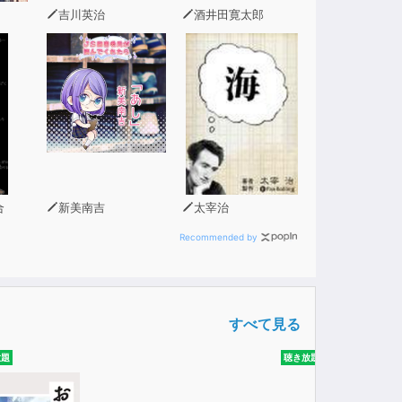
吉川英治
酒井田寛太郎
合
新美南吉
太宰治
Recommended by
すべて見る
放題
聴き放題