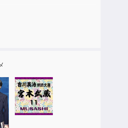
新人声優「井上奈菜」！
かも！？
メ