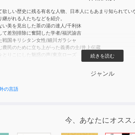
て欲しい歴史に残る有名な人物、日本人にもあまり知られてい
り継がれる人たちなどを紹介。
ない美を見出した茶の湯の達人/千利休
して差別排除に奮闘した学者/福沢諭吉
た戦国キリシタン女性/細川ガラシャ
む農民のために立ち上がった義勇の士/井上伝蔵
をとりこにした魅惑の声/東京ローズ
で反骨精神を貫いたジャーナリスト/宮武外骨
ジャンル
famous figures that should be known by foreigners. Those 
achieved something significant, and those who have done 
外の言語
down.
ea Ceremony who Discovered Unnoticeable Beauty / Sen n
 Strove to End Discrimination by Advocating Education 
oman who Accepted her Fate in Time of Civil Wars / HOS
今、あなたにオスス
hters who Stood up for Oppressed peasants / INOUE Den
g Voice that Captured the Hearts of American Soldiers / 
irited Journalist Fought Authority Using Parody / MIYATA