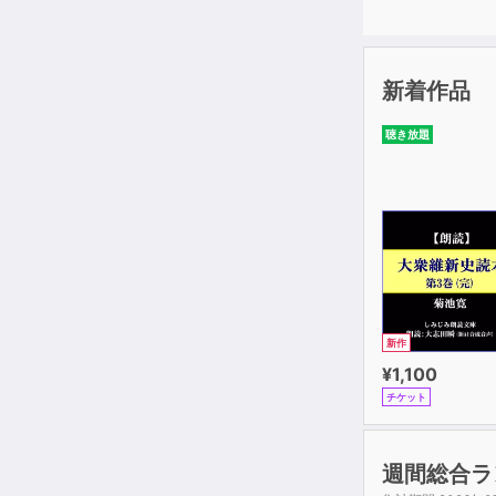
新着作品
聴き放題
新作
¥1,100
チケット
週間総合ラ