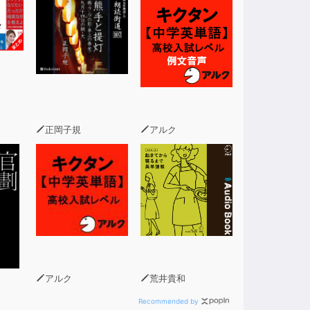
正岡子規
アルク
アルク
荒井貴和
Recommended by