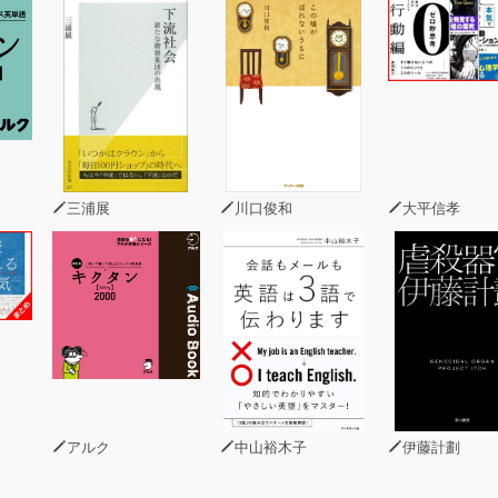
三浦展
川口俊和
大平信孝
アルク
中山裕木子
伊藤計劃