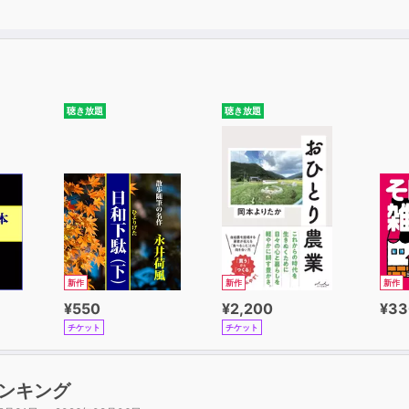
聴き放題
聴き放題
新作
新作
新作
¥550
¥2,200
¥33
チケット
チケット
ンキング