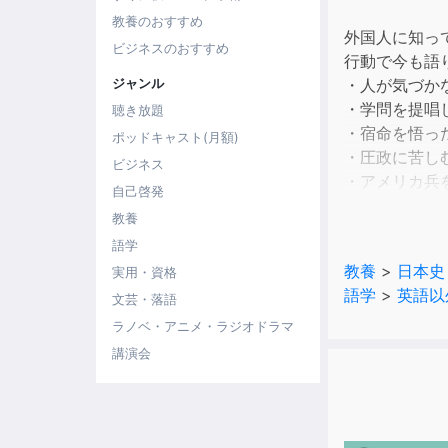
教養のおすすめ
外国人に知っ
ビジネスのおすすめ
行動で今も語
ジャンル
・人が気づか
・学問を提唱
聴き放題
・宿命を悟っ
ポッドキャスト(月額)
・圧政に苦し
ビジネス
・アメリカ兵
自己啓発
・パロディー
教養
語学
Historically 
教養
>
日本史
実用・資格
but yet have 
語学
>
英語以
文芸・落語
been passed 
・Master of T
ラノベ・アニメ・ラジオドラマ
・Scholar who
講演会
・Christian W
・Devoted Fig
・The Charmin
・A Defiant-Sp