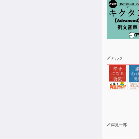
アルク
岸見一郎