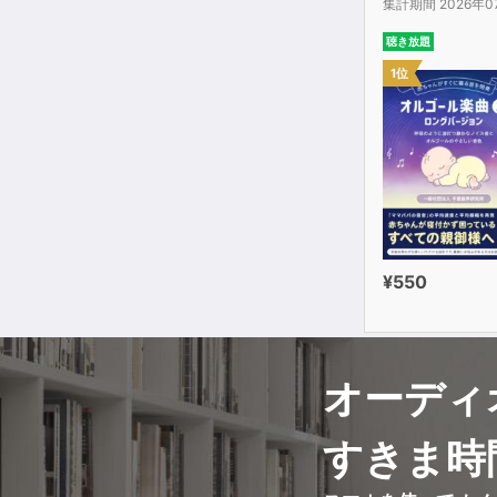
集計期間 2026年0
聴き放題
1位
¥550
オーディ
すきま時