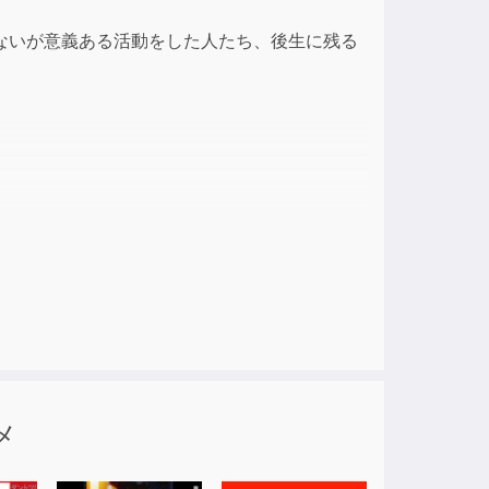
ないが意義ある活動をした人たち、後生に残る
who are not well-known even by Japanese,
something dramatic and whose stories have
o Rikyu
/ FUKUZAWA Yukichi
OKAWA Garcia
メ
zo
Tokyo Rose
KE Gaikotsu