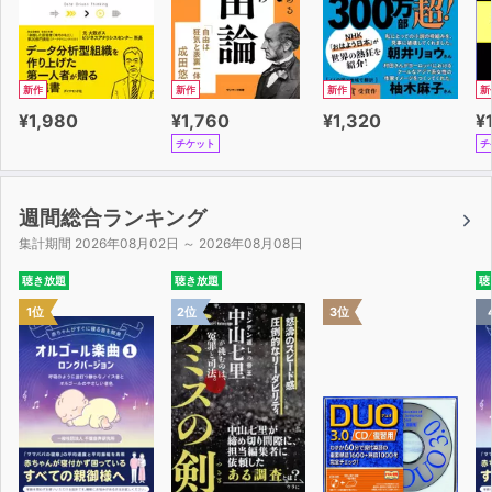
新作
新作
新作
新
¥1,980
¥1,760
¥1,320
¥
チケット
チ
週間総合ランキング
集計期間 2026年08月02日 ～ 2026年08月08日
聴き放題
聴き放題
聴
1位
2位
3位