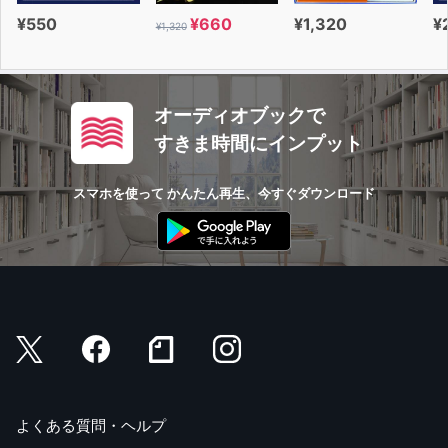
¥550
¥660
¥1,320
¥
¥1,320
オーディオブックで
すきま時間にインプット
スマホを使って かんたん再生、今すぐダウンロード
よくある質問・ヘルプ