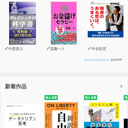
について、脳科学、認知科学、分析哲学の視点から解明す
るとともに、
「宗教に頼らなくてもいい幸福な生き方」を探ります。
本作を聴けば、宗教やスピリチュアルに対して正しい知識
を持つことができ、
間違った宗教にハマることなく、自由な人生を手に入れら
中西貴之
斎藤一人
中谷彰宏
れるでしょう。
Recommended by
宗教や神に頼るのをやめることは、他人の価値観にすがる
生き方をやめ、
自分の価値観に従って生きるということ。
新着作品
様々な情報や考え方に取り囲まれている現代人の目を覚ま
聴き放題
聴き放題
聴
させる、苫米地氏の主張が光る話題作で、
物事の本質を見極め、「本当に満足できる人生」を切り開
いてみませんか？