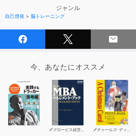
あなたは困ったとき、思わず「神頼み」をしてしまった経
ジャンル
験がありませんか？
自己啓発
>
脳トレーニング
・仕事で成果をあげたいと思い、神頼みをしてしまった
・「運命の出会いを…」と、占いや恋愛の神様に祈った
・身内の不幸に悩んで、神様に助けを請いたくなった
また、あなたが、「神の存在」を信じていてもいなくて
も、
今、あなたにオススメ
神棚や地蔵、ご先祖のお墓の前に立てば、
思わず手を合わせてしまうのではないでしょうか。
しかし、著者はこの宗教の中心である「神」について、
それはあくまで脳が作り出したものだと語っています。
本作では、
・なぜ、人は宗教(信仰)を求めてしまうのか？
・なぜ、幸せを求める信仰心が人殺しにつながるのか？
グロービス経営大学院
チャールズ･ディッケンズ