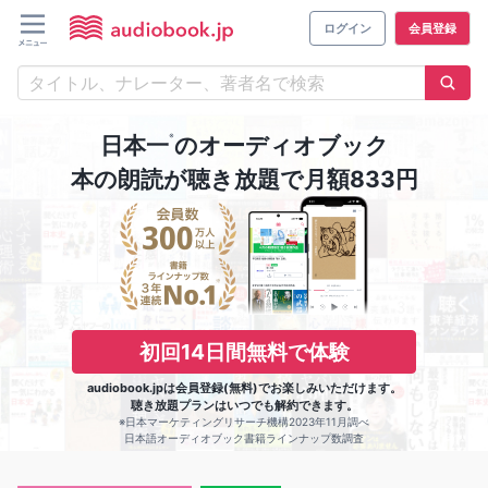
ログイン
会員登録
※
日本一
のオーディオブック
本の朗読が聴き放題で月額833円
初回14日間無料で体験
audiobook.jpは会員登録(無料)でお楽しみいただけます。
聴き放題プランはいつでも解約できます。
※日本マーケティングリサーチ機構2023年11月調べ
日本語オーディオブック書籍ラインナップ数調査