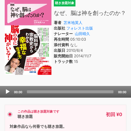
聴き放題対象
なぜ、脳は神を創ったのか？
著者
苫米地英人
出版社
フォレスト出版
ナレーター
山田晴久
再生時間
05:10:03
添付資料
なし
出版日
2010/6/4
販売開始日
2014/11/7
トラック数
15
Audio
00:00
00:00
Player
この作品は聴き放題対象です
初回 ¥0
聴き放題
対象作品なら何冊でも聴き放題。