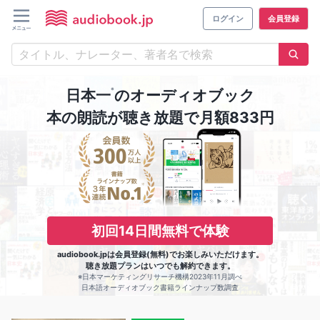
ログイン
会員登録
※
日本一
のオーディオブック
本の朗読が聴き放題で月額833円
初回14日間無料で体験
audiobook.jpは会員登録(無料)でお楽しみいただけます。
聴き放題プランはいつでも解約できます。
※日本マーケティングリサーチ機構2023年11月調べ
日本語オーディオブック書籍ラインナップ数調査