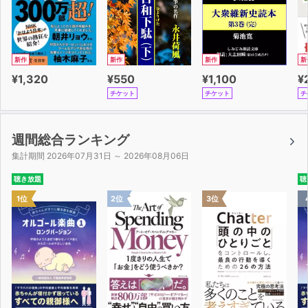
新作
新作
新作
新
¥1,320
¥550
¥1,100
¥
チケット
チケット
チ
週間総合ランキング
集計期間 2026年07月31日 ～ 2026年08月06日
聴き放題
聴
1位
2位
3位