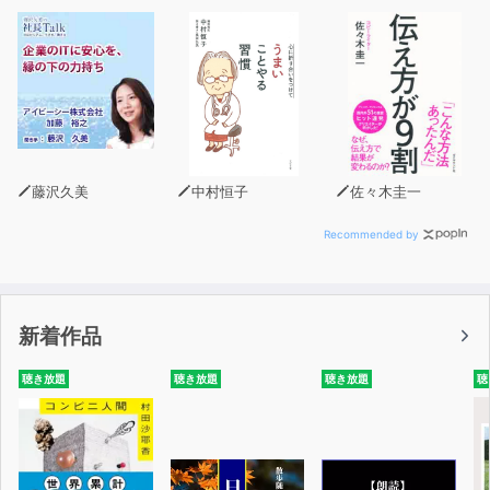
藤沢久美
中村恒子
佐々木圭一
Recommended by
新着作品
聴き放題
聴き放題
聴き放題
聴