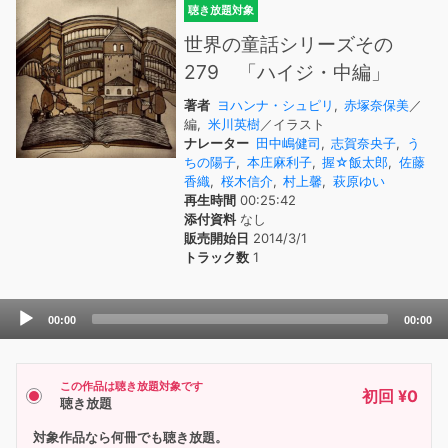
聴き放題対象
世界の童話シリーズその
279 「ハイジ・中編」
著者
ヨハンナ・シュピリ
,
赤塚奈保美
／
編,
米川英樹
／イラスト
ナレーター
田中嶋健司
,
志賀奈央子
,
う
ちの陽子
,
本庄麻利子
,
握☆飯太郎
,
佐藤
香織
,
桜木信介
,
村上馨
,
萩原ゆい
再生時間
00:25:42
添付資料
なし
販売開始日
2014/3/1
トラック数
1
Audio
00:00
00:00
Player
この作品は聴き放題対象です
初回 ¥0
聴き放題
対象作品なら何冊でも聴き放題。