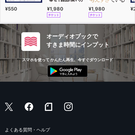
¥550
¥1,980
¥1,980
¥
チケット
チケット
オーディオブックで
すきま時間にインプット
スマホを使って かんたん再生、今すぐダウンロード
よくある質問・ヘルプ