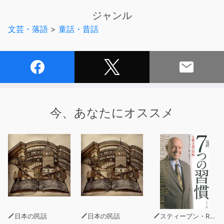
はり時々思い出すのは、アルプスの山と、大好きなおじい
ジャンル
さんの事でした・・。さまざまな人々との出会いと別れを
文芸・落語
>
童話・昔話
通して成長してゆく、ハイジの物語の中編をお贈りしま
す。（このお話しは、世界の童話シリーズその２７８話
「ハイジ・前編」の続きとなっております。是非先に、そ
ちらの方をお聞き下さい。』
今、あなたにオススメ
日本の民話
日本の民話
スティーブン・R・コヴィー