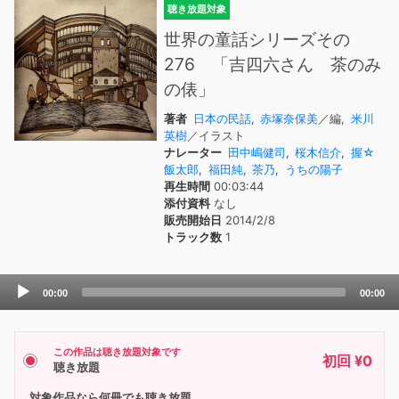
聴き放題対象
世界の童話シリーズその
276 「吉四六さん 茶のみ
の俵」
著者
日本の民話
,
赤塚奈保美
／編,
米川
英樹
／イラスト
ナレーター
田中嶋健司
,
桜木信介
,
握☆
飯太郎
,
福田純
,
茶乃
,
うちの陽子
再生時間
00:03:44
添付資料
なし
販売開始日
2014/2/8
トラック数
1
Audio
00:00
00:00
Player
この作品は聴き放題対象です
初回 ¥0
聴き放題
対象作品なら何冊でも聴き放題。