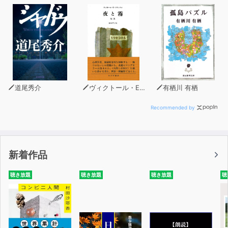
道尾秀介
ヴィクトール・E・フランクル
有栖川 有栖
Recommended by
新着作品
聴き放題
聴き放題
聴き放題
聴