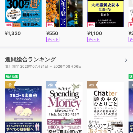
新作
新作
新作
新
¥1,320
¥550
¥1,100
¥
チケット
チケット
チ
週間総合ランキング
集計期間 2026年07月31日 ～ 2026年08月06日
聴き放題
聴
1位
2位
3位