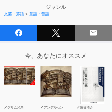
ジャンル
文芸・落語
>
童話・昔話
今、あなたにオススメ
グリム兄弟
アンデルセン
藻谷浩介