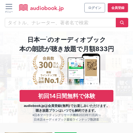
ログイン
会員登録
※
日本一
のオーディオブック
本の朗読が聴き放題で月額833円
初回14日間無料で体験
audiobook.jpは会員登録(無料)でお楽しみいただけます。
聴き放題プランはいつでも解約できます。
※日本マーケティングリサーチ機構2023年11月調べ
日本語オーディオブック書籍ラインナップ数調査