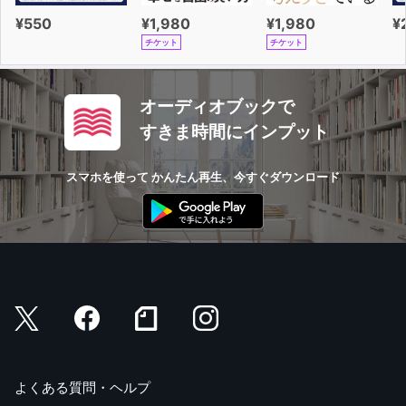
¥550
¥1,980
¥1,980
¥
チケット
チケット
オーディオブックで
すきま時間にインプット
スマホを使って かんたん再生、今すぐダウンロード
よくある質問・ヘルプ