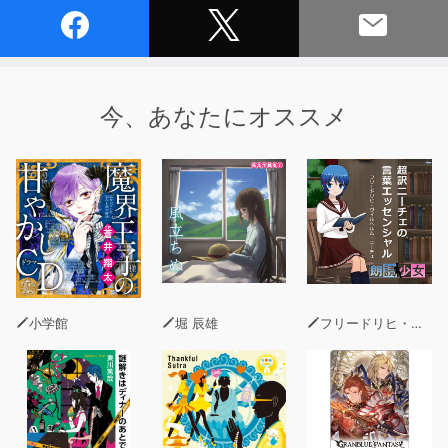
今、あなたにオススメ
小学館
堀 辰雄
フリードリヒ・ヴィルヘルム・ニーチェ