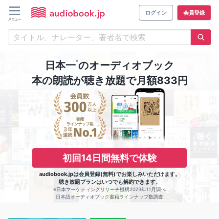
ログイン
会員登録
※
日本一
のオーディオブック
本の朗読が聴き放題で月額833円
初回14日間無料で体験
audiobook.jpは会員登録(無料)でお楽しみいただけます。
聴き放題プランはいつでも解約できます。
※日本マーケティングリサーチ機構2023年11月調べ
日本語オーディオブック書籍ラインナップ数調査