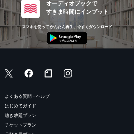
オーディオブックで
すきま時間にインプット
スマホを使って かんたん再生、今すぐダウンロード
よくある質問・ヘルプ
はじめてガイド
聴き放題プラン
チケットプラン